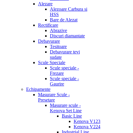
Alezare
Alezoare Carbura si
HSS
Bare de Alezat
Rectificare
Abrazive
Discuri diamantate
Debavurare
Tesitoare
Debavurare tevi
sudate
Scule Speciale
Scule speciale -
Frezare
Scule speciale -
Gaurire
Echipamente
Masurare Scule -
Presetare
Masurare scule -
Kenova Set Line
Basic Line
Kenova V123
Kenova V224
Industrial Line