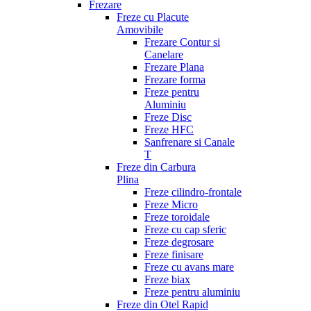
Frezare
Freze cu Placute
Amovibile
Frezare Contur si
Canelare
Frezare Plana
Frezare forma
Freze pentru
Aluminiu
Freze Disc
Freze HFC
Sanfrenare si Canale
T
Freze din Carbura
Plina
Freze cilindro-frontale
Freze Micro
Freze toroidale
Freze cu cap sferic
Freze degrosare
Freze finisare
Freze cu avans mare
Freze biax
Freze pentru aluminiu
Freze din Otel Rapid