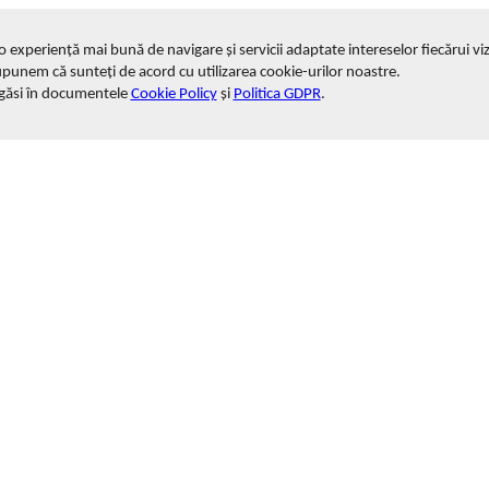
i o experiență mai bună de navigare și servicii adaptate intereselor fiecărui viz
upunem că sunteți de acord cu utilizarea cookie-urilor noastre.
 găsi în documentele
Cookie Policy
și
Politica GDPR
.