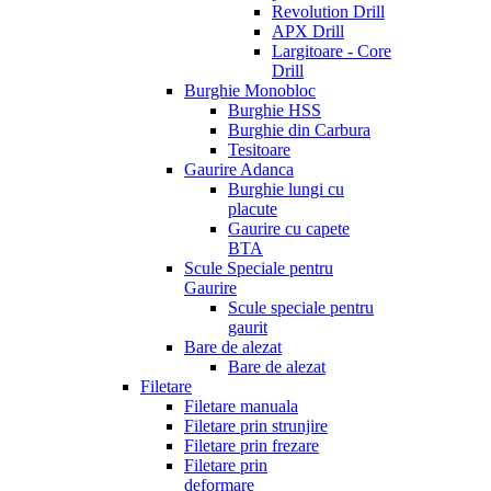
Revolution Drill
APX Drill
Largitoare - Core
Drill
Burghie Monobloc
Burghie HSS
Burghie din Carbura
Tesitoare
Gaurire Adanca
Burghie lungi cu
placute
Gaurire cu capete
BTA
Scule Speciale pentru
Gaurire
Scule speciale pentru
gaurit
Bare de alezat
Bare de alezat
Filetare
Filetare manuala
Filetare prin strunjire
Filetare prin frezare
Filetare prin
deformare