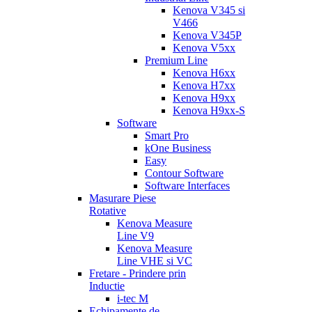
Kenova V345 si
V466
Kenova V345P
Kenova V5xx
Premium Line
Kenova H6xx
Kenova H7xx
Kenova H9xx
Kenova H9xx-S
Software
Smart Pro
kOne Business
Easy
Contour Software
Software Interfaces
Masurare Piese
Rotative
Kenova Measure
Line V9
Kenova Measure
Line VHE si VC
Fretare - Prindere prin
Inductie
i-tec M
Echipamente de