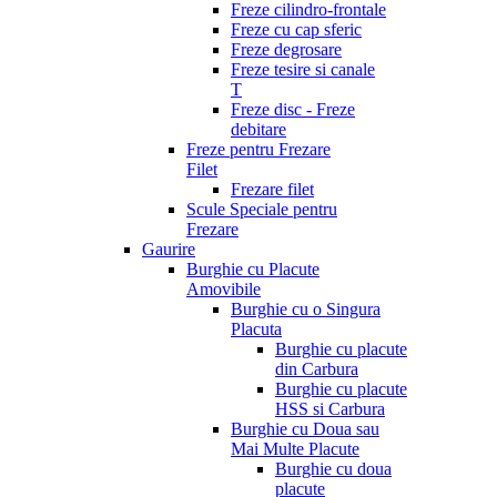
Freze cilindro-frontale
Freze cu cap sferic
Freze degrosare
Freze tesire si canale
T
Freze disc - Freze
debitare
Freze pentru Frezare
Filet
Frezare filet
Scule Speciale pentru
Frezare
Gaurire
Burghie cu Placute
Amovibile
Burghie cu o Singura
Placuta
Burghie cu placute
din Carbura
Burghie cu placute
HSS si Carbura
Burghie cu Doua sau
Mai Multe Placute
Burghie cu doua
placute