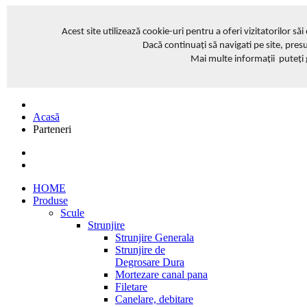
Acest site
utilizează cookie-uri pentru a oferi vizitatorilor să
Dacă continuați să navigati pe site, pres
Mai multe informații puteți
Acasă
Parteneri
HOME
Produse
Scule
Strunjire
Strunjire Generala
Strunjire de
Degrosare Dura
Mortezare canal pana
Filetare
Canelare, debitare