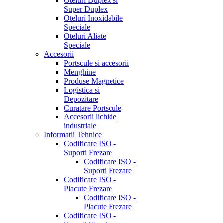
Oteluri Duplex si
Super Duplex
Oteluri Inoxidabile
Speciale
Oteluri Aliate
Speciale
Accesorii
Portscule si accesorii
Menghine
Produse Magnetice
Logistica si
Depozitare
Curatare Portscule
Accesorii lichide
industriale
Informatii Tehnice
Codificare ISO -
Suporti Frezare
Codificare ISO -
Suporti Frezare
Codificare ISO -
Placute Frezare
Codificare ISO -
Placute Frezare
Codificare ISO -