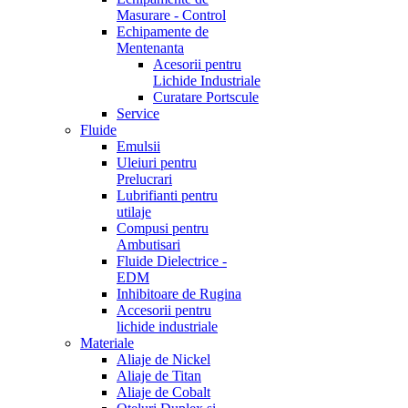
Masurare - Control
Echipamente de
Mentenanta
Acesorii pentru
Lichide Industriale
Curatare Portscule
Service
Fluide
Emulsii
Uleiuri pentru
Prelucrari
Lubrifianti pentru
utilaje
Compusi pentru
Ambutisari
Fluide Dielectrice -
EDM
Inhibitoare de Rugina
Accesorii pentru
lichide industriale
Materiale
Aliaje de Nickel
Aliaje de Titan
Aliaje de Cobalt