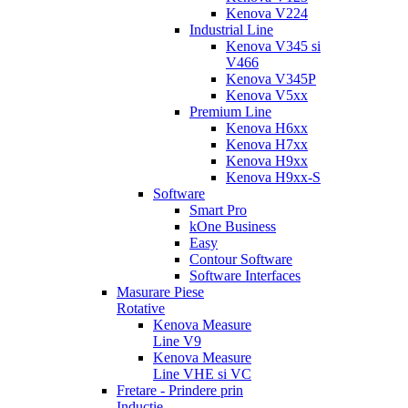
Kenova V224
Industrial Line
Kenova V345 si
V466
Kenova V345P
Kenova V5xx
Premium Line
Kenova H6xx
Kenova H7xx
Kenova H9xx
Kenova H9xx-S
Software
Smart Pro
kOne Business
Easy
Contour Software
Software Interfaces
Masurare Piese
Rotative
Kenova Measure
Line V9
Kenova Measure
Line VHE si VC
Fretare - Prindere prin
Inductie