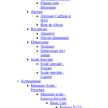
Filetare prin
deformare
Alezare
Alezoare Carbura si
HSS
Bare de Alezat
Rectificare
Abrazive
Discuri diamantate
Debavurare
Tesitoare
Debavurare tevi
sudate
Scule Speciale
Scule speciale -
Frezare
Scule speciale -
Gaurire
Echipamente
Masurare Scule -
Presetare
Masurare scule -
Kenova Set Line
Basic Line
Kenova V123