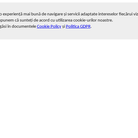
i o experiență mai bună de navigare și servicii adaptate intereselor fiecărui viz
upunem că sunteți de acord cu utilizarea cookie-urilor noastre.
 găsi în documentele
Cookie Policy
și
Politica GDPR
.