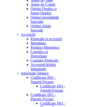
Aliaje de Titan
Aliaje de Cobalt
Oteluri Duplex si
Super Duplex
Oteluri Inoxidabile
Speciale
Oteluri Aliate
Speciale
Accesorii
Portscule si accesorii
Menghine
Produse Magnetice
Logistica si
Depozitare
Curatare Portscule
Accesorii lichide
industriale
Informatii Tehnice
Codificare ISO -
Suporti Frezare
Codificare ISO -
Suporti Frezare
Codificare ISO -
Placute Frezare
Codificare ISO -