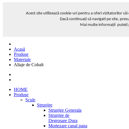
Acest site
utilizează cookie-uri pentru a oferi vizitatorilor să
Dacă continuați să navigati pe site, pres
Mai multe informații puteți
Acasă
Produse
Materiale
Aliaje de Cobalt
HOME
Produse
Scule
Strunjire
Strunjire Generala
Strunjire de
Degrosare Dura
Mortezare canal pana