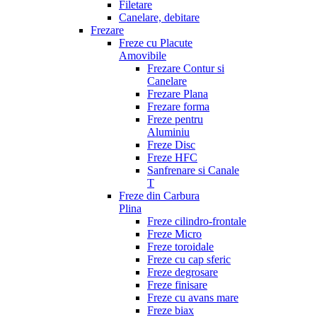
Filetare
Canelare, debitare
Frezare
Freze cu Placute
Amovibile
Frezare Contur si
Canelare
Frezare Plana
Frezare forma
Freze pentru
Aluminiu
Freze Disc
Freze HFC
Sanfrenare si Canale
T
Freze din Carbura
Plina
Freze cilindro-frontale
Freze Micro
Freze toroidale
Freze cu cap sferic
Freze degrosare
Freze finisare
Freze cu avans mare
Freze biax