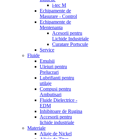
i-tec M
Echipamente de
Masurare - Control
Echipamente de
Mentenanta
Acesorii pentru
Lichide Industriale
Curatare Portscule
Service
Fluide
Emulsii
Uleiuri pentru
Prelucrari
Lubrifianti pentru
utilaje
Compusi pentru
Ambutisari
Fluide Dielectrice -
EDM
Inhibitoare de Rugina
Accesorii pentru
lichide industriale
Materiale
Aliaje de Nickel