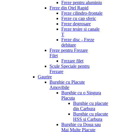
Freze pentru aluminiu
Freze din Otel Rapid
Freze cilindro-frontale
Freze cu cap sferic
Freze degrosare
Freze tesire si canale
T
Freze disc - Freze
debitare
Freze pentru Frezare
Filet
Frezare filet
Scule Speciale pentru
Frezare
Gaurire
Burghie cu Placute
Amovibile
Burghie cu o Singura
Placuta
Burghie cu placute
din Carbura
Burghie cu placute
HSS si Carbura
Burghie cu Doua sau
Mai Multe Placute