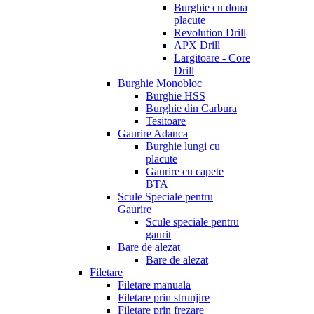
Burghie cu doua
placute
Revolution Drill
APX Drill
Largitoare - Core
Drill
Burghie Monobloc
Burghie HSS
Burghie din Carbura
Tesitoare
Gaurire Adanca
Burghie lungi cu
placute
Gaurire cu capete
BTA
Scule Speciale pentru
Gaurire
Scule speciale pentru
gaurit
Bare de alezat
Bare de alezat
Filetare
Filetare manuala
Filetare prin strunjire
Filetare prin frezare