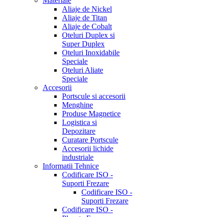
Materiale
Aliaje de Nickel
Aliaje de Titan
Aliaje de Cobalt
Oteluri Duplex si
Super Duplex
Oteluri Inoxidabile
Speciale
Oteluri Aliate
Speciale
Accesorii
Portscule si accesorii
Menghine
Produse Magnetice
Logistica si
Depozitare
Curatare Portscule
Accesorii lichide
industriale
Informatii Tehnice
Codificare ISO -
Suporti Frezare
Codificare ISO -
Suporti Frezare
Codificare ISO -