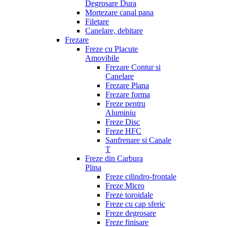
Degrosare Dura
Mortezare canal pana
Filetare
Canelare, debitare
Frezare
Freze cu Placute
Amovibile
Frezare Contur si
Canelare
Frezare Plana
Frezare forma
Freze pentru
Aluminiu
Freze Disc
Freze HFC
Sanfrenare si Canale
T
Freze din Carbura
Plina
Freze cilindro-frontale
Freze Micro
Freze toroidale
Freze cu cap sferic
Freze degrosare
Freze finisare