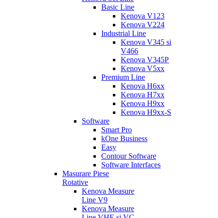
Basic Line
Kenova V123
Kenova V224
Industrial Line
Kenova V345 si
V466
Kenova V345P
Kenova V5xx
Premium Line
Kenova H6xx
Kenova H7xx
Kenova H9xx
Kenova H9xx-S
Software
Smart Pro
kOne Business
Easy
Contour Software
Software Interfaces
Masurare Piese
Rotative
Kenova Measure
Line V9
Kenova Measure
Line VHE si VC