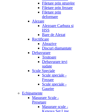
Filetare prin strunjire
Filetare prin frezare
Filetare prin
deformare
Alezare
Alezoare Carbura si
HSS
Bare de Alezat
Rectificare
Abrazive
Discuri diamantate
Debavurare
Tesitoare
Debavurare tevi
sudate
Scule Speciale
Scule speciale -
Frezare
Scule speciale -
Gaurire
Echipamente
Masurare Scule -
Presetare
Masurare scule -
Kenova Set Line