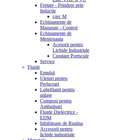
Fretare - Prindere prin
Inductie
i-tec M
Echipamente de
Masurare - Control
Echipamente de
Mentenanta
Acesorii pentru
Lichide Industriale
Curatare Portscule
Service
Fluide
Emulsii
Uleiuri pentru
Prelucrari
Lubrifianti pentru
utilaje
Compusi pentru
Ambutisari
Fluide Dielectrice -
EDM
Inhibitoare de Rugina
Accesorii pentru
lichide industriale