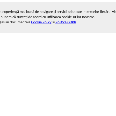
i o experiență mai bună de navigare și servicii adaptate intereselor fiecărui viz
upunem că sunteți de acord cu utilizarea cookie-urilor noastre.
 găsi în documentele
Cookie Policy
și
Politica GDPR
.