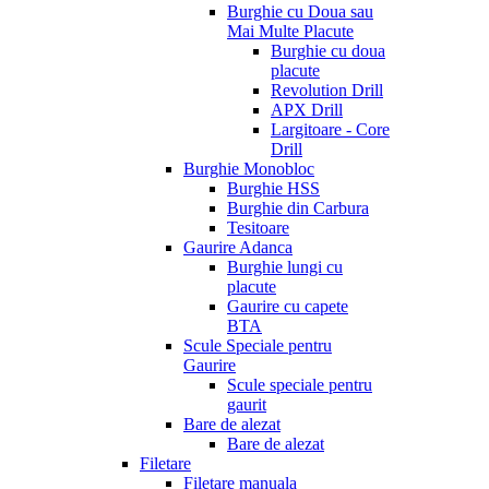
Burghie cu Doua sau
Mai Multe Placute
Burghie cu doua
placute
Revolution Drill
APX Drill
Largitoare - Core
Drill
Burghie Monobloc
Burghie HSS
Burghie din Carbura
Tesitoare
Gaurire Adanca
Burghie lungi cu
placute
Gaurire cu capete
BTA
Scule Speciale pentru
Gaurire
Scule speciale pentru
gaurit
Bare de alezat
Bare de alezat
Filetare
Filetare manuala