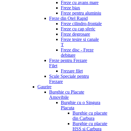
Freze cu avans mare
Freze biax
Freze pentru aluminiu
Freze din Otel Rapid
Freze cilindro-frontale
Freze cu cap sferic
Freze degrosare
Freze tesire si canale
T
Freze disc - Freze
debitare
Freze pentru Frezare
Filet
Frezare filet
Scule Speciale pentru
Frezare
Gaurire
Burghie cu Placute
Amovibile
Burghie cu o Singura
Placuta
Burghie cu placute
din Carbura
Burghie cu placute
HSS si Carbura