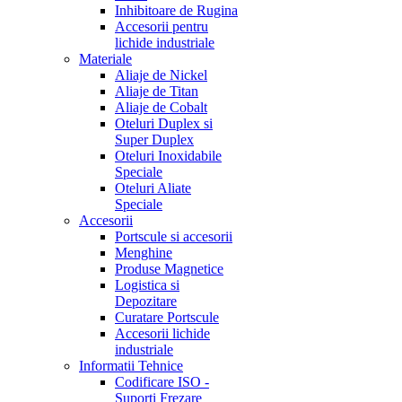
Inhibitoare de Rugina
Accesorii pentru
lichide industriale
Materiale
Aliaje de Nickel
Aliaje de Titan
Aliaje de Cobalt
Oteluri Duplex si
Super Duplex
Oteluri Inoxidabile
Speciale
Oteluri Aliate
Speciale
Accesorii
Portscule si accesorii
Menghine
Produse Magnetice
Logistica si
Depozitare
Curatare Portscule
Accesorii lichide
industriale
Informatii Tehnice
Codificare ISO -
Suporti Frezare