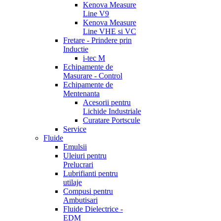
Kenova Measure
Line V9
Kenova Measure
Line VHE si VC
Fretare - Prindere prin
Inductie
i-tec M
Echipamente de
Masurare - Control
Echipamente de
Mentenanta
Acesorii pentru
Lichide Industriale
Curatare Portscule
Service
Fluide
Emulsii
Uleiuri pentru
Prelucrari
Lubrifianti pentru
utilaje
Compusi pentru
Ambutisari
Fluide Dielectrice -
EDM