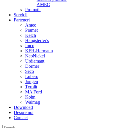
AMEC
Promotii
Servicii
Parteneri
Amec
Pramet
Kelch
Hangsterfer's
Imco
KFH-Hermann
NeoNickel
Urdiamant
Dormer
Seco
Lubero
Jongen
Tyrolit
MA Ford
Kohn
Walmag
Download
Despre noi
Contact