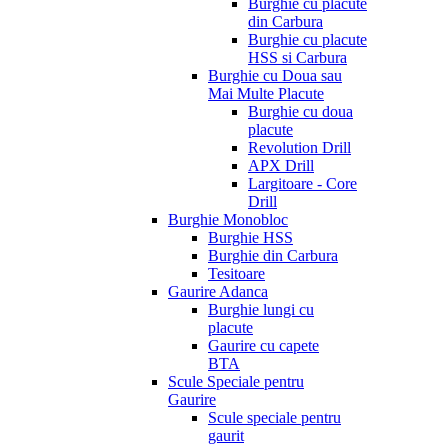
Burghie cu placute
din Carbura
Burghie cu placute
HSS si Carbura
Burghie cu Doua sau
Mai Multe Placute
Burghie cu doua
placute
Revolution Drill
APX Drill
Largitoare - Core
Drill
Burghie Monobloc
Burghie HSS
Burghie din Carbura
Tesitoare
Gaurire Adanca
Burghie lungi cu
placute
Gaurire cu capete
BTA
Scule Speciale pentru
Gaurire
Scule speciale pentru
gaurit