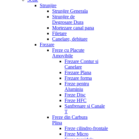
Strunjire
Strunjire Generala
Strunjire de
Degrosare Dura
Mortezare canal pana
Filetare
Canelare, debitare
Frezare
Freze cu Placute
Amovibile
Frezare Contur si
Canelare
Frezare Plana
Frezare forma
Freze pentru
Aluminiu
Freze Disc
Freze HFC
Sanfrenare si Canale
T
Freze din Carbura
Plina
Freze cilindro-frontale
Freze Micro