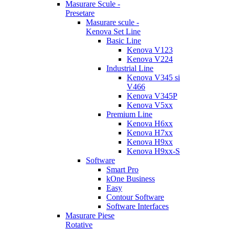
Masurare Scule -
Presetare
Masurare scule -
Kenova Set Line
Basic Line
Kenova V123
Kenova V224
Industrial Line
Kenova V345 si
V466
Kenova V345P
Kenova V5xx
Premium Line
Kenova H6xx
Kenova H7xx
Kenova H9xx
Kenova H9xx-S
Software
Smart Pro
kOne Business
Easy
Contour Software
Software Interfaces
Masurare Piese
Rotative