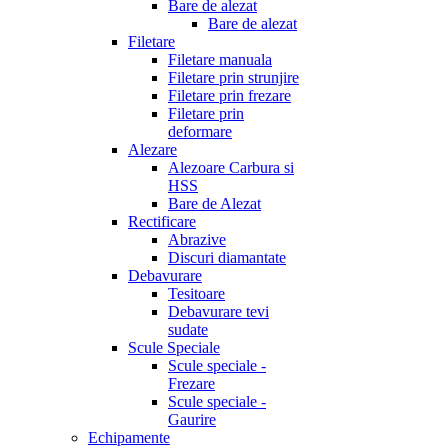
Bare de alezat
Bare de alezat
Filetare
Filetare manuala
Filetare prin strunjire
Filetare prin frezare
Filetare prin
deformare
Alezare
Alezoare Carbura si
HSS
Bare de Alezat
Rectificare
Abrazive
Discuri diamantate
Debavurare
Tesitoare
Debavurare tevi
sudate
Scule Speciale
Scule speciale -
Frezare
Scule speciale -
Gaurire
Echipamente