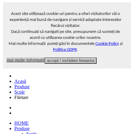
Acest site
utilizează cookie-uri pentru a oferi vizitatorilor săi o
experiență mai bună de navigare și servicii adaptate intereselor
fiecărui vizitator
.
Dacă continuați să navigati pe site, presupunem că sunteți de
acord cu utilizarea cookie-urilor noastre.
Mai multe informații puteți găsi în documentele
Cookie Policy
și
Politica GDPR
.
mai multe informatii
accept / inchidere fereastra
Acasă
Produse
Scule
Filetare
HOME
Produse
Scule