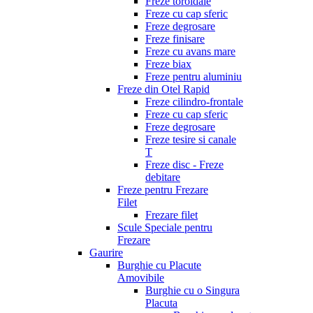
Freze toroidale
Freze cu cap sferic
Freze degrosare
Freze finisare
Freze cu avans mare
Freze biax
Freze pentru aluminiu
Freze din Otel Rapid
Freze cilindro-frontale
Freze cu cap sferic
Freze degrosare
Freze tesire si canale
T
Freze disc - Freze
debitare
Freze pentru Frezare
Filet
Frezare filet
Scule Speciale pentru
Frezare
Gaurire
Burghie cu Placute
Amovibile
Burghie cu o Singura
Placuta