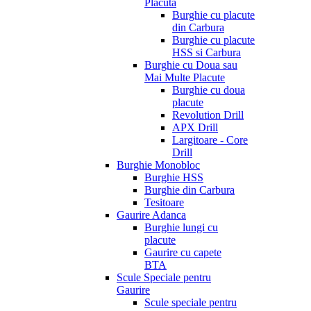
Placuta
Burghie cu placute
din Carbura
Burghie cu placute
HSS si Carbura
Burghie cu Doua sau
Mai Multe Placute
Burghie cu doua
placute
Revolution Drill
APX Drill
Largitoare - Core
Drill
Burghie Monobloc
Burghie HSS
Burghie din Carbura
Tesitoare
Gaurire Adanca
Burghie lungi cu
placute
Gaurire cu capete
BTA
Scule Speciale pentru
Gaurire
Scule speciale pentru