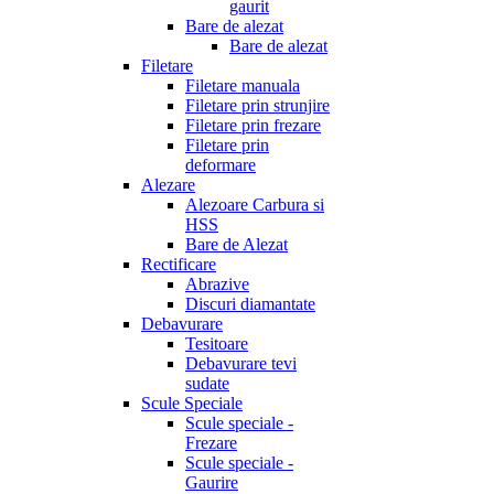
gaurit
Bare de alezat
Bare de alezat
Filetare
Filetare manuala
Filetare prin strunjire
Filetare prin frezare
Filetare prin
deformare
Alezare
Alezoare Carbura si
HSS
Bare de Alezat
Rectificare
Abrazive
Discuri diamantate
Debavurare
Tesitoare
Debavurare tevi
sudate
Scule Speciale
Scule speciale -
Frezare
Scule speciale -
Gaurire