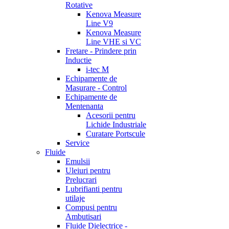
Rotative
Kenova Measure
Line V9
Kenova Measure
Line VHE si VC
Fretare - Prindere prin
Inductie
i-tec M
Echipamente de
Masurare - Control
Echipamente de
Mentenanta
Acesorii pentru
Lichide Industriale
Curatare Portscule
Service
Fluide
Emulsii
Uleiuri pentru
Prelucrari
Lubrifianti pentru
utilaje
Compusi pentru
Ambutisari
Fluide Dielectrice -