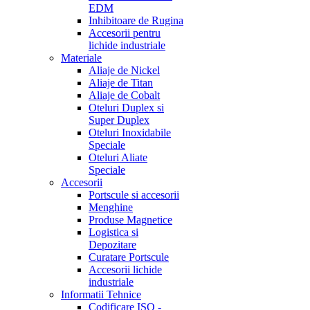
EDM
Inhibitoare de Rugina
Accesorii pentru
lichide industriale
Materiale
Aliaje de Nickel
Aliaje de Titan
Aliaje de Cobalt
Oteluri Duplex si
Super Duplex
Oteluri Inoxidabile
Speciale
Oteluri Aliate
Speciale
Accesorii
Portscule si accesorii
Menghine
Produse Magnetice
Logistica si
Depozitare
Curatare Portscule
Accesorii lichide
industriale
Informatii Tehnice
Codificare ISO -