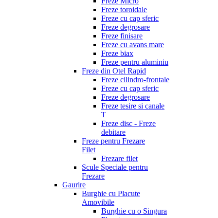
Freze Micro
Freze toroidale
Freze cu cap sferic
Freze degrosare
Freze finisare
Freze cu avans mare
Freze biax
Freze pentru aluminiu
Freze din Otel Rapid
Freze cilindro-frontale
Freze cu cap sferic
Freze degrosare
Freze tesire si canale
T
Freze disc - Freze
debitare
Freze pentru Frezare
Filet
Frezare filet
Scule Speciale pentru
Frezare
Gaurire
Burghie cu Placute
Amovibile
Burghie cu o Singura