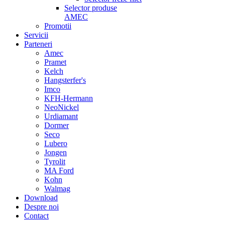
Selector produse
AMEC
Promotii
Servicii
Parteneri
Amec
Pramet
Kelch
Hangsterfer's
Imco
KFH-Hermann
NeoNickel
Urdiamant
Dormer
Seco
Lubero
Jongen
Tyrolit
MA Ford
Kohn
Walmag
Download
Despre noi
Contact