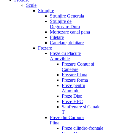
Scule
Strunjire
Strunjire Generala
Strunjire de
Degrosare Dura
Mortezare canal pana
Filetare
Canelare, debitare
Frezare
Freze cu Placute
Amovibile
Frezare Contur si
Canelare
Frezare Plana
Frezare forma
Freze pentru
Aluminiu
Freze Disc
Freze HFC
Sanfrenare si Canale
T
Freze din Carbura
Plina
Freze cilindro-frontale