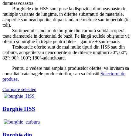
dumneavoaastra.
Burghiele din HSS sunt puse la dispozitia dumneavoastra in
multiple variante de lungime, in diferite substraturi de materiale,
acoperite sau neacoperite, dupa standarde metrice sau imperiale (in
toli).
Sortimentul standard de burghie din carbură solidă acoperă
toate diametrele în domeniul de bază. Pe lângă sculele obişnuite vă
oferim şi burghie în trepte pentru filete – găurire + şanfrenare.
Tesitoarele oferite sunt de mai multe tipuri din HSS sau din
carbura, acoperite sau neacoperite si de diferite unghiuri 20°; 60°;
82°; 90°; 100°; 180°-adancitoare.
Pentru o vedere mai ampla a produselor oferite, va invitam sa
consultati cataloagele producatorilor, sau sa folositi
Selectorul de
produse.
Compare selected
Burghie HSS
Burghie din