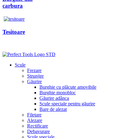
carbura
Tesitoare
Scule
Frezare
Strunjire
Găurire
Burghie cu plăcute amovibile
Burghie monobloc
Găurire adânca
Scule speciale pentru găurire
Bare de alezat
Filetare
Alezare
Rectificare
Debavurare
Scule speciale