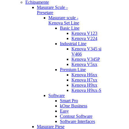
Echipamente
Masurare Scule -
Presetare
Masurare scule -
Kenova Set Line
Basic Line
Kenova V123
Kenova V224
Industrial Line
Kenova V345 si
V466
Kenova V345P
Kenova V5xx
Premium Line
Kenova H6xx
Kenova H7xx
Kenova H9xx
Kenova H9xx-S
Software
Smart Pro
kOne Business
Easy
Contour Software
Software Interfaces
Masurare Piese