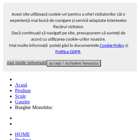
Acest site
utilizează cookie-uri pentru a oferi vizitatorilor săi o
experiență mai bună de navigare și servicii adaptate intereselor
fiecărui vizitator
.
Dacă continuați să navigati pe site, presupunem că sunteți de
acord cu utilizarea cookie-urilor noastre.
Mai multe informații puteți găsi în documentele
Cookie Policy
și
Politica GDPR
.
mai multe informatii
accept / inchidere fereastra
Acasă
Produse
Scule
Gaurire
Burghie Monobloc
HOME
Produse