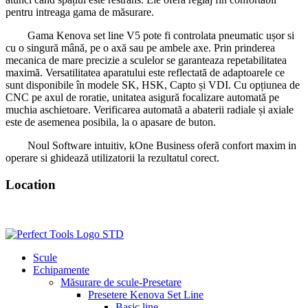
pentru intreaga gama de măsurare.
Gama Kenova set line V5 pote fi controlata pneumatic ușor si
cu o singură mână, pe o axă sau pe ambele axe. Prin prinderea
mecanica de mare precizie a sculelor se garanteaza repetabilitatea
maximă. Versatilitatea aparatului este reflectată de adaptoarele ce
sunt disponibile în modele SK, HSK, Capto și VDI. Cu opțiunea de
CNC pe axul de roratie, unitatea asigură focalizare automată pe
muchia aschietoare. Verificarea automată a abaterii radiale și axiale
este de asemenea posibila, la o apasare de buton.
Noul Software intuitiv, kOne Business oferă confort maxim in
operare si ghidează utilizatorii la rezultatul corect.
Location
Scule
Echipamente
Măsurare de scule-Presetare
Presetere Kenova Set Line
Basic line