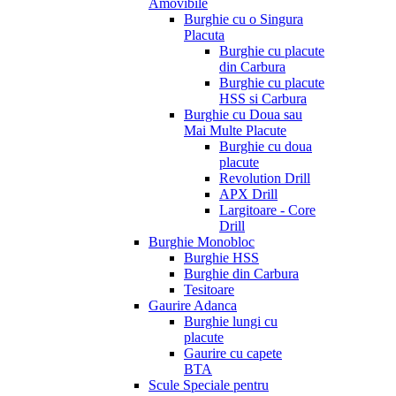
Amovibile
Burghie cu o Singura
Placuta
Burghie cu placute
din Carbura
Burghie cu placute
HSS si Carbura
Burghie cu Doua sau
Mai Multe Placute
Burghie cu doua
placute
Revolution Drill
APX Drill
Largitoare - Core
Drill
Burghie Monobloc
Burghie HSS
Burghie din Carbura
Tesitoare
Gaurire Adanca
Burghie lungi cu
placute
Gaurire cu capete
BTA
Scule Speciale pentru