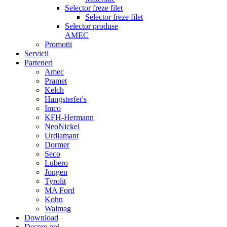
Selector freze filet
Selector freze filet
Selector produse
AMEC
Promotii
Servicii
Parteneri
Amec
Pramet
Kelch
Hangsterfer's
Imco
KFH-Hermann
NeoNickel
Urdiamant
Dormer
Seco
Lubero
Jongen
Tyrolit
MA Ford
Kohn
Walmag
Download
Despre noi