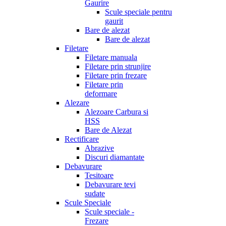
Gaurire
Scule speciale pentru
gaurit
Bare de alezat
Bare de alezat
Filetare
Filetare manuala
Filetare prin strunjire
Filetare prin frezare
Filetare prin
deformare
Alezare
Alezoare Carbura si
HSS
Bare de Alezat
Rectificare
Abrazive
Discuri diamantate
Debavurare
Tesitoare
Debavurare tevi
sudate
Scule Speciale
Scule speciale -
Frezare