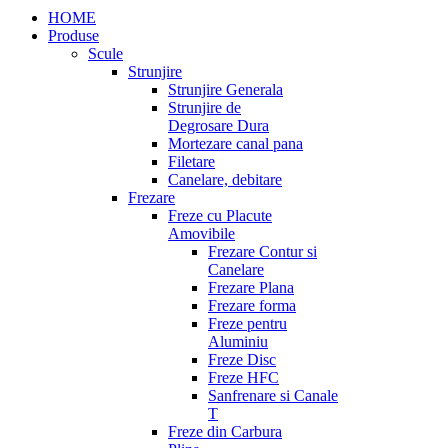
HOME
Produse
Scule
Strunjire
Strunjire Generala
Strunjire de
Degrosare Dura
Mortezare canal pana
Filetare
Canelare, debitare
Frezare
Freze cu Placute
Amovibile
Frezare Contur si
Canelare
Frezare Plana
Frezare forma
Freze pentru
Aluminiu
Freze Disc
Freze HFC
Sanfrenare si Canale
T
Freze din Carbura