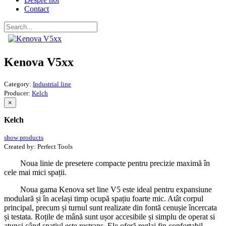
Contact
Kenova V5xx
Category:
Industrial line
Producer:
Kelch
×
Kelch
show products
Created by:
Perfect Tools
Noua linie de presetere compacte pentru precizie maximă în
cele mai mici spații.
Noua gama Kenova set line V5 este ideal pentru expansiune
modulară și în același timp ocupă spațiu foarte mic. Atât corpul
principal, precum și turnul sunt realizate din fontă cenușie încercata
și testata. Roțile de mână sunt ușor accesibile și simplu de operat si
atunci când spațiul este restrans. Ele oferă reglaj fin confortabil