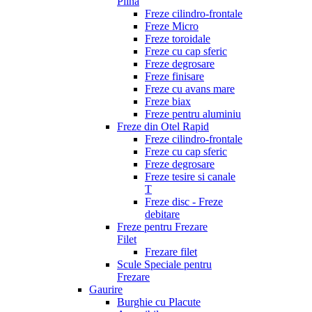
Plina
Freze cilindro-frontale
Freze Micro
Freze toroidale
Freze cu cap sferic
Freze degrosare
Freze finisare
Freze cu avans mare
Freze biax
Freze pentru aluminiu
Freze din Otel Rapid
Freze cilindro-frontale
Freze cu cap sferic
Freze degrosare
Freze tesire si canale
T
Freze disc - Freze
debitare
Freze pentru Frezare
Filet
Frezare filet
Scule Speciale pentru
Frezare
Gaurire
Burghie cu Placute