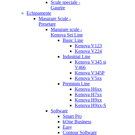
Scule speciale -
Gaurire
Echipamente
Masurare Scule -
Presetare
Masurare scule -
Kenova Set Line
Basic Line
Kenova V123
Kenova V224
Industrial Line
Kenova V345 si
V466
Kenova V345P
Kenova V5xx
Premium Line
Kenova H6xx
Kenova H7xx
Kenova H9xx
Kenova H9xx-S
Software
Smart Pro
kOne Business
Easy
Contour Software