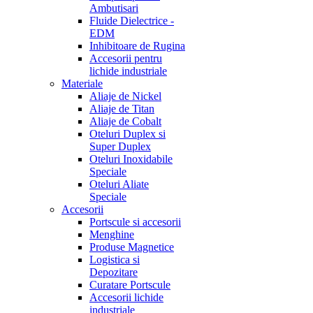
Ambutisari
Fluide Dielectrice -
EDM
Inhibitoare de Rugina
Accesorii pentru
lichide industriale
Materiale
Aliaje de Nickel
Aliaje de Titan
Aliaje de Cobalt
Oteluri Duplex si
Super Duplex
Oteluri Inoxidabile
Speciale
Oteluri Aliate
Speciale
Accesorii
Portscule si accesorii
Menghine
Produse Magnetice
Logistica si
Depozitare
Curatare Portscule
Accesorii lichide
industriale