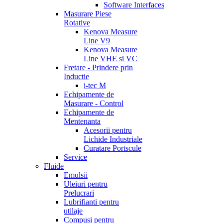
Software Interfaces
Masurare Piese
Rotative
Kenova Measure
Line V9
Kenova Measure
Line VHE si VC
Fretare - Prindere prin
Inductie
i-tec M
Echipamente de
Masurare - Control
Echipamente de
Mentenanta
Acesorii pentru
Lichide Industriale
Curatare Portscule
Service
Fluide
Emulsii
Uleiuri pentru
Prelucrari
Lubrifianti pentru
utilaje
Compusi pentru