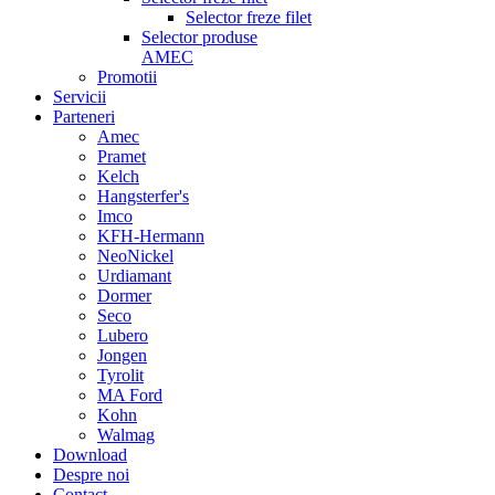
Selector freze filet
Selector produse
AMEC
Promotii
Servicii
Parteneri
Amec
Pramet
Kelch
Hangsterfer's
Imco
KFH-Hermann
NeoNickel
Urdiamant
Dormer
Seco
Lubero
Jongen
Tyrolit
MA Ford
Kohn
Walmag
Download
Despre noi
Contact