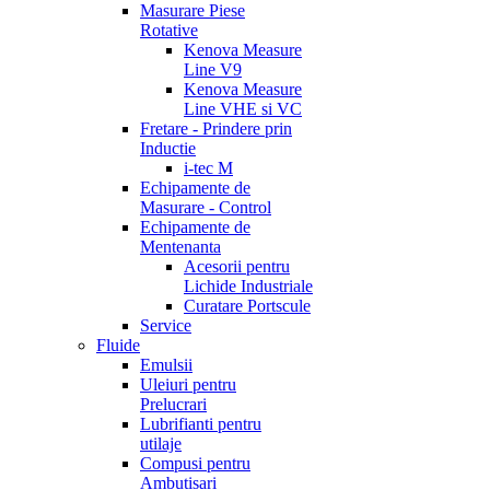
Masurare Piese
Rotative
Kenova Measure
Line V9
Kenova Measure
Line VHE si VC
Fretare - Prindere prin
Inductie
i-tec M
Echipamente de
Masurare - Control
Echipamente de
Mentenanta
Acesorii pentru
Lichide Industriale
Curatare Portscule
Service
Fluide
Emulsii
Uleiuri pentru
Prelucrari
Lubrifianti pentru
utilaje
Compusi pentru
Ambutisari