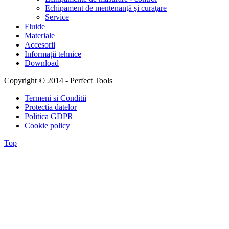
Echipament de mentenanţă şi curaţare
Service
Fluide
Materiale
Accesorii
Informații tehnice
Download
Copyright © 2014 - Perfect Tools
Termeni si Conditii
Protectia datelor
Politica GDPR
Cookie policy
Top