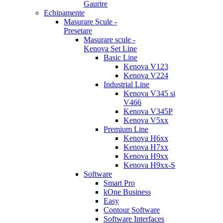
Gaurire
Echipamente
Masurare Scule -
Presetare
Masurare scule -
Kenova Set Line
Basic Line
Kenova V123
Kenova V224
Industrial Line
Kenova V345 si
V466
Kenova V345P
Kenova V5xx
Premium Line
Kenova H6xx
Kenova H7xx
Kenova H9xx
Kenova H9xx-S
Software
Smart Pro
kOne Business
Easy
Contour Software
Software Interfaces