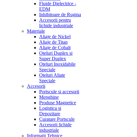
Fluide Dielectrice -
EDM
Inhibitoare de Rugina
Accesorii pentru
lichide industriale
Materiale
Aliaje de Nickel
Aliaje de Titan
Aliaje de Cobalt
Oteluri Duplex si
Super Duplex
Oteluri Inoxidabile
Speciale
Oteluri Aliate
Speciale
Accesorii
Portscule si accesorii
Menghine
Produse Magnetice
Logistica si
Depozitare
Curatare Portscule
Accesorii lichide
industriale
Informatii Tehnice