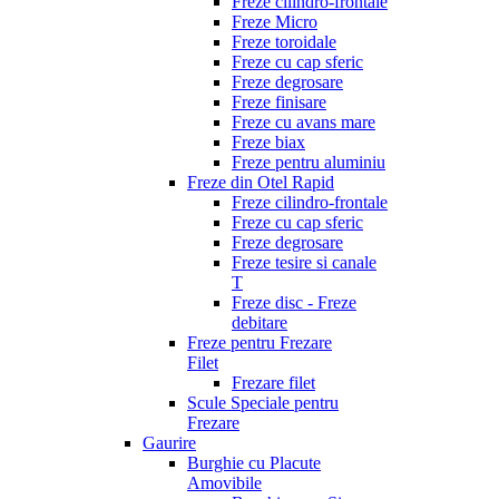
Freze cilindro-frontale
Freze Micro
Freze toroidale
Freze cu cap sferic
Freze degrosare
Freze finisare
Freze cu avans mare
Freze biax
Freze pentru aluminiu
Freze din Otel Rapid
Freze cilindro-frontale
Freze cu cap sferic
Freze degrosare
Freze tesire si canale
T
Freze disc - Freze
debitare
Freze pentru Frezare
Filet
Frezare filet
Scule Speciale pentru
Frezare
Gaurire
Burghie cu Placute
Amovibile