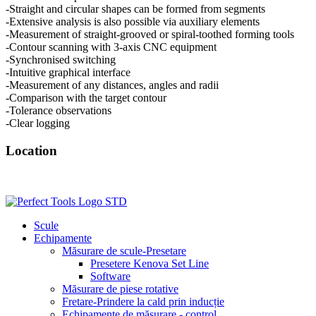
-Straight and circular shapes can be formed from segments
-Extensive analysis is also possible via auxiliary elements
-Measurement of straight-grooved or spiral-toothed forming tools
-Contour scanning with 3-axis CNC equipment
-Synchronised switching
-Intuitive graphical interface
-Measurement of any distances, angles and radii
-Comparison with the target contour
-Tolerance observations
-Clear logging
Location
Scule
Echipamente
Măsurare de scule-Presetare
Presetere Kenova Set Line
Software
Măsurare de piese rotative
Fretare-Prindere la cald prin inducție
Echipamente de măsurare - control