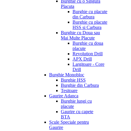
Burghie cu o Singura
Placuta
Burghie cu placute
din Carbura
Burghie cu placute
HSS si Carbura
Burghie cu Doua sau
Mai Multe Placute
Burghie cu doua
placute
Revolution Drill
APX Drill
Largitoare - Core
Drill
Burghie Monobloc
Burghie HSS
Burghie din Carbura
Tesitoare
Gaurire Adanca
Burghie lungi cu
placute
Gaurire cu capete
BTA
Scule Speciale pentru
Gaurire