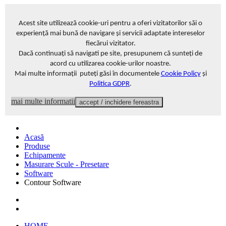
Acest site
utilizează cookie-uri pentru a oferi vizitatorilor săi o
experiență mai bună de navigare și servicii adaptate intereselor
fiecărui vizitator
.
Dacă continuați să navigati pe site, presupunem că sunteți de
acord cu utilizarea cookie-urilor noastre.
Mai multe informații puteți găsi în documentele
Cookie Policy
și
Politica GDPR
.
mai multe informatii
accept / inchidere fereastra
Acasă
Produse
Echipamente
Masurare Scule - Presetare
Software
Contour Software
HOME