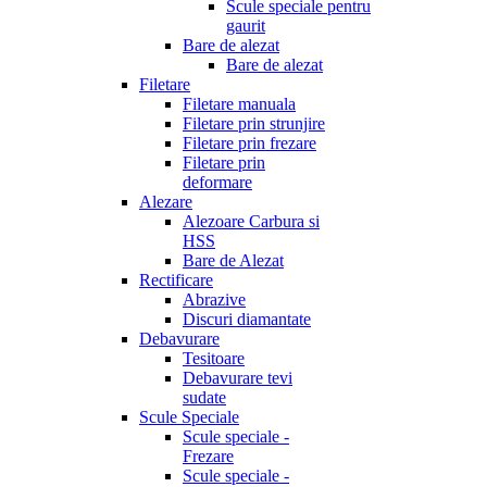
Scule speciale pentru
gaurit
Bare de alezat
Bare de alezat
Filetare
Filetare manuala
Filetare prin strunjire
Filetare prin frezare
Filetare prin
deformare
Alezare
Alezoare Carbura si
HSS
Bare de Alezat
Rectificare
Abrazive
Discuri diamantate
Debavurare
Tesitoare
Debavurare tevi
sudate
Scule Speciale
Scule speciale -
Frezare
Scule speciale -