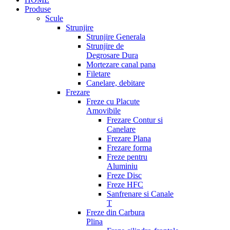
Produse
Scule
Strunjire
Strunjire Generala
Strunjire de
Degrosare Dura
Mortezare canal pana
Filetare
Canelare, debitare
Frezare
Freze cu Placute
Amovibile
Frezare Contur si
Canelare
Frezare Plana
Frezare forma
Freze pentru
Aluminiu
Freze Disc
Freze HFC
Sanfrenare si Canale
T
Freze din Carbura
Plina