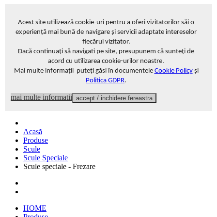
Acest site
utilizează cookie-uri pentru a oferi vizitatorilor săi o
experiență mai bună de navigare și servicii adaptate intereselor
fiecărui vizitator
.
Dacă continuați să navigati pe site, presupunem că sunteți de
acord cu utilizarea cookie-urilor noastre.
Mai multe informații puteți găsi în documentele
Cookie Policy
și
Politica GDPR
.
mai multe informatii
accept / inchidere fereastra
Acasă
Produse
Scule
Scule Speciale
Scule speciale - Frezare
HOME
Produse