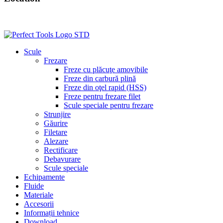
Scule
Frezare
Freze cu plăcuţe amovibile
Freze din carbură plină
Freze din oţel rapid (HSS)
Freze pentru frezare filet
Scule speciale pentru frezare
Strunjire
Găurire
Filetare
Alezare
Rectificare
Debavurare
Scule speciale
Echipamente
Fluide
Materiale
Accesorii
Informații tehnice
Download