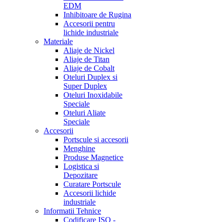
EDM
Inhibitoare de Rugina
Accesorii pentru
lichide industriale
Materiale
Aliaje de Nickel
Aliaje de Titan
Aliaje de Cobalt
Oteluri Duplex si
Super Duplex
Oteluri Inoxidabile
Speciale
Oteluri Aliate
Speciale
Accesorii
Portscule si accesorii
Menghine
Produse Magnetice
Logistica si
Depozitare
Curatare Portscule
Accesorii lichide
industriale
Informatii Tehnice
Codificare ISO -