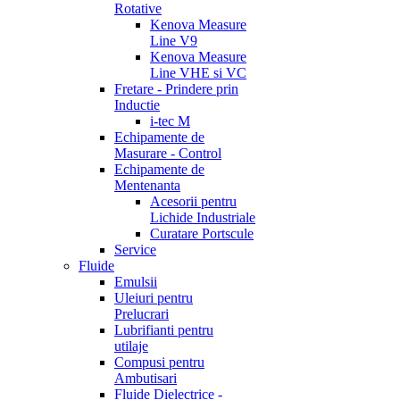
Rotative
Kenova Measure
Line V9
Kenova Measure
Line VHE si VC
Fretare - Prindere prin
Inductie
i-tec M
Echipamente de
Masurare - Control
Echipamente de
Mentenanta
Acesorii pentru
Lichide Industriale
Curatare Portscule
Service
Fluide
Emulsii
Uleiuri pentru
Prelucrari
Lubrifianti pentru
utilaje
Compusi pentru
Ambutisari
Fluide Dielectrice -