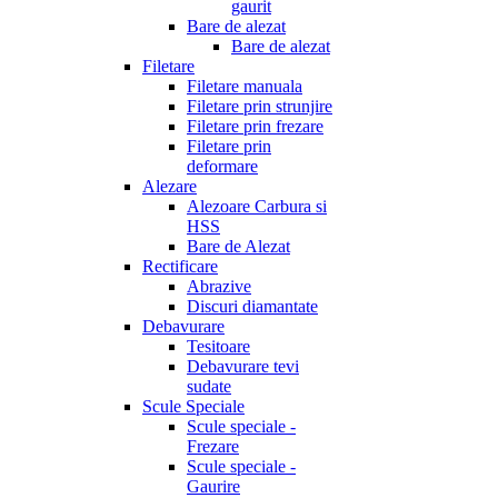
gaurit
Bare de alezat
Bare de alezat
Filetare
Filetare manuala
Filetare prin strunjire
Filetare prin frezare
Filetare prin
deformare
Alezare
Alezoare Carbura si
HSS
Bare de Alezat
Rectificare
Abrazive
Discuri diamantate
Debavurare
Tesitoare
Debavurare tevi
sudate
Scule Speciale
Scule speciale -
Frezare
Scule speciale -
Gaurire