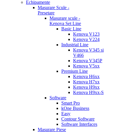
Echipamente
Masurare Scule -
Presetare
Masurare scule -
Kenova Set Line
Basic Line
Kenova V123
Kenova V224
Industrial Line
Kenova V345 si
V466
Kenova V345P
Kenova V5xx
Premium Line
Kenova H6xx
Kenova H7xx
Kenova H9xx
Kenova H9xx-S
Software
Smart Pro
kOne Business
Easy
Contour Software
Software Interfaces
Masurare Piese