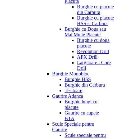
Placuta
Burghie cu placute
din Carbura
Burghie cu placute
HSS si Carbura
Burghie cu Doua sau
Mai Multe Placute
Burghie cu doua
placute
Revolution Drill
APX Drill
Largitoare - Core
Drill
Burghie Monobloc
Burghie HSS
Burghie din Carbura
Tesitoare
Gaurire Adanca
Burghie lungi cu
placute
Gaurire cu capete
BTA
Scule Speciale pentru
Gaurire
Scule speciale pentru