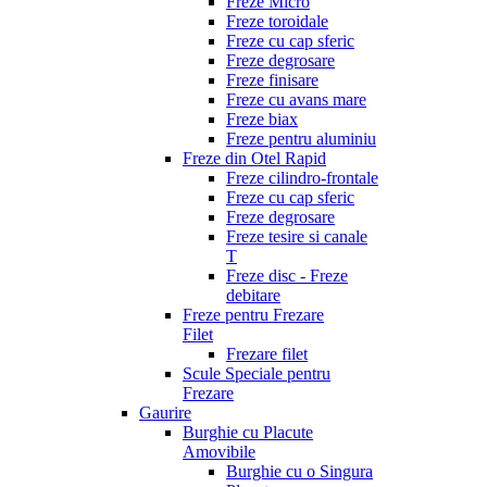
Freze Micro
Freze toroidale
Freze cu cap sferic
Freze degrosare
Freze finisare
Freze cu avans mare
Freze biax
Freze pentru aluminiu
Freze din Otel Rapid
Freze cilindro-frontale
Freze cu cap sferic
Freze degrosare
Freze tesire si canale
T
Freze disc - Freze
debitare
Freze pentru Frezare
Filet
Frezare filet
Scule Speciale pentru
Frezare
Gaurire
Burghie cu Placute
Amovibile
Burghie cu o Singura