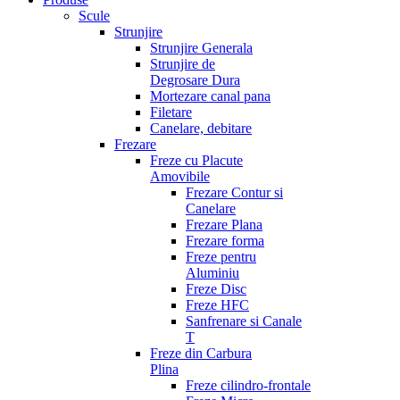
Scule
Strunjire
Strunjire Generala
Strunjire de
Degrosare Dura
Mortezare canal pana
Filetare
Canelare, debitare
Frezare
Freze cu Placute
Amovibile
Frezare Contur si
Canelare
Frezare Plana
Frezare forma
Freze pentru
Aluminiu
Freze Disc
Freze HFC
Sanfrenare si Canale
T
Freze din Carbura
Plina
Freze cilindro-frontale