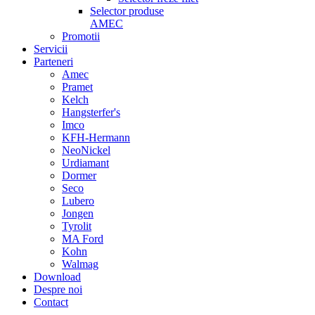
Selector produse
AMEC
Promotii
Servicii
Parteneri
Amec
Pramet
Kelch
Hangsterfer's
Imco
KFH-Hermann
NeoNickel
Urdiamant
Dormer
Seco
Lubero
Jongen
Tyrolit
MA Ford
Kohn
Walmag
Download
Despre noi
Contact