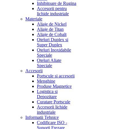
Inhibitoare de Rugina
Accesorii pentru
lichide industriale
Materiale
Aliaje de Nickel
Aliaje de Titan
Aliaje de Cobalt
Oteluri Duplex si
Super Duplex
Oteluri Inoxidabile
Speciale
Oteluri Aliate
Speciale
Accesorii
Portscule si accesorii
Menghine
Produse Magnetice
Logistica si
Depozitare
Curatare Portscule
Accesorii lichide
industriale
Informatii Tehnice
Codificare ISO -
Suporti Frezare