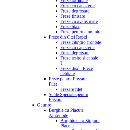
Freze toroidale
Freze cu cap sferic
Freze degrosare
Freze finisare
Freze cu avans mare
Freze biax
Freze pentru aluminiu
Freze din Otel Rapid
Freze cilindro-frontale
Freze cu cap sferic
Freze degrosare
Freze tesire si canale
T
Freze disc - Freze
debitare
Freze pentru Frezare
Filet
Frezare filet
Scule Speciale pentru
Frezare
Gaurire
Burghie cu Placute
Amovibile
Burghie cu o Singura
Placuta