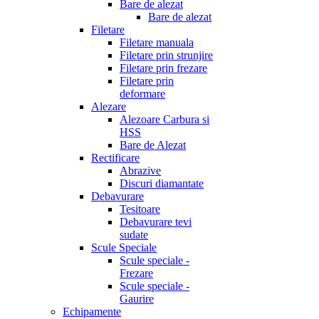
Bare de alezat
Bare de alezat
Filetare
Filetare manuala
Filetare prin strunjire
Filetare prin frezare
Filetare prin
deformare
Alezare
Alezoare Carbura si
HSS
Bare de Alezat
Rectificare
Abrazive
Discuri diamantate
Debavurare
Tesitoare
Debavurare tevi
sudate
Scule Speciale
Scule speciale -
Frezare
Scule speciale -
Gaurire
Echipamente