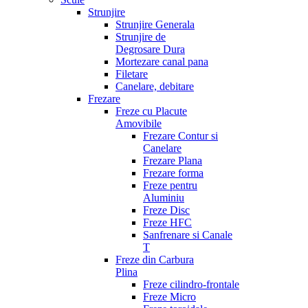
Strunjire
Strunjire Generala
Strunjire de
Degrosare Dura
Mortezare canal pana
Filetare
Canelare, debitare
Frezare
Freze cu Placute
Amovibile
Frezare Contur si
Canelare
Frezare Plana
Frezare forma
Freze pentru
Aluminiu
Freze Disc
Freze HFC
Sanfrenare si Canale
T
Freze din Carbura
Plina
Freze cilindro-frontale
Freze Micro