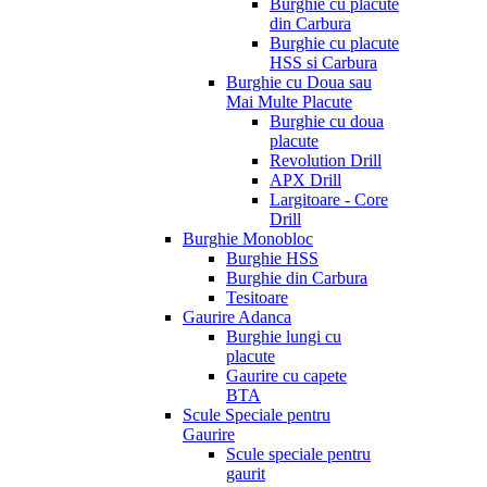
Burghie cu placute
din Carbura
Burghie cu placute
HSS si Carbura
Burghie cu Doua sau
Mai Multe Placute
Burghie cu doua
placute
Revolution Drill
APX Drill
Largitoare - Core
Drill
Burghie Monobloc
Burghie HSS
Burghie din Carbura
Tesitoare
Gaurire Adanca
Burghie lungi cu
placute
Gaurire cu capete
BTA
Scule Speciale pentru
Gaurire
Scule speciale pentru
gaurit