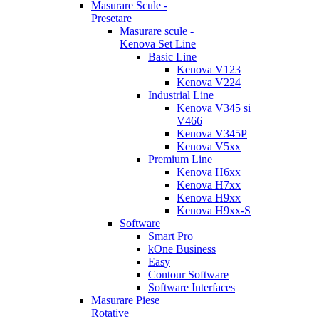
Masurare Scule -
Presetare
Masurare scule -
Kenova Set Line
Basic Line
Kenova V123
Kenova V224
Industrial Line
Kenova V345 si
V466
Kenova V345P
Kenova V5xx
Premium Line
Kenova H6xx
Kenova H7xx
Kenova H9xx
Kenova H9xx-S
Software
Smart Pro
kOne Business
Easy
Contour Software
Software Interfaces
Masurare Piese
Rotative