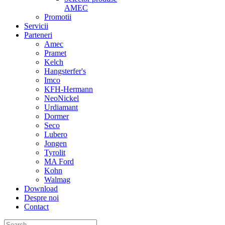
AMEC
Promotii
Servicii
Parteneri
Amec
Pramet
Kelch
Hangsterfer's
Imco
KFH-Hermann
NeoNickel
Urdiamant
Dormer
Seco
Lubero
Jongen
Tyrolit
MA Ford
Kohn
Walmag
Download
Despre noi
Contact