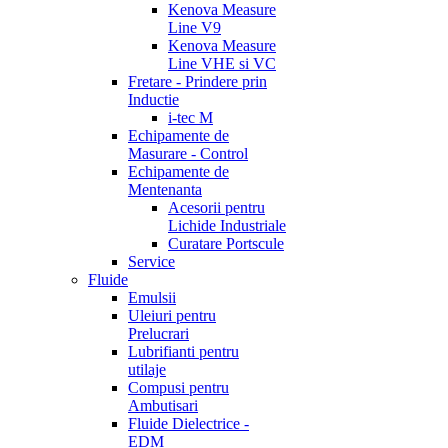
Kenova Measure
Line V9
Kenova Measure
Line VHE si VC
Fretare - Prindere prin
Inductie
i-tec M
Echipamente de
Masurare - Control
Echipamente de
Mentenanta
Acesorii pentru
Lichide Industriale
Curatare Portscule
Service
Fluide
Emulsii
Uleiuri pentru
Prelucrari
Lubrifianti pentru
utilaje
Compusi pentru
Ambutisari
Fluide Dielectrice -
EDM