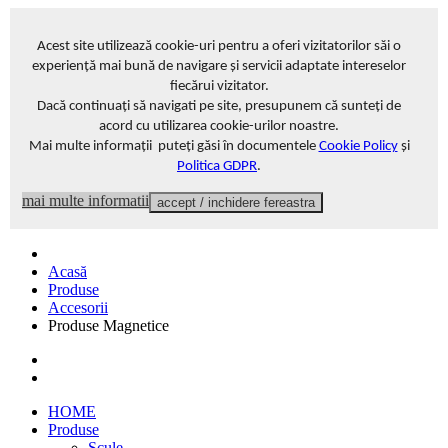
Acest site
utilizează cookie-uri pentru a oferi vizitatorilor săi o
experiență mai bună de navigare și servicii adaptate intereselor
fiecărui vizitator
.
Dacă continuați să navigati pe site, presupunem că sunteți de
acord cu utilizarea cookie-urilor noastre.
Mai multe informații puteți găsi în documentele
Cookie Policy
și
Politica GDPR
.
mai multe informatii
accept / inchidere fereastra
Acasă
Produse
Accesorii
Produse Magnetice
HOME
Produse
Scule