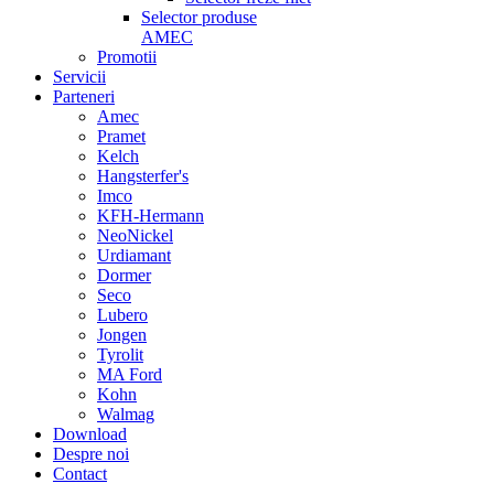
Selector produse
AMEC
Promotii
Servicii
Parteneri
Amec
Pramet
Kelch
Hangsterfer's
Imco
KFH-Hermann
NeoNickel
Urdiamant
Dormer
Seco
Lubero
Jongen
Tyrolit
MA Ford
Kohn
Walmag
Download
Despre noi
Contact