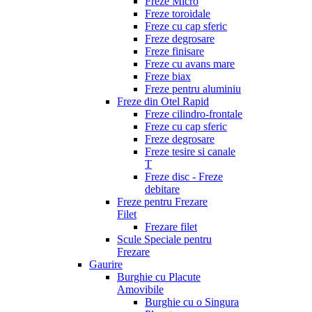
Freze Micro
Freze toroidale
Freze cu cap sferic
Freze degrosare
Freze finisare
Freze cu avans mare
Freze biax
Freze pentru aluminiu
Freze din Otel Rapid
Freze cilindro-frontale
Freze cu cap sferic
Freze degrosare
Freze tesire si canale
T
Freze disc - Freze
debitare
Freze pentru Frezare
Filet
Frezare filet
Scule Speciale pentru
Frezare
Gaurire
Burghie cu Placute
Amovibile
Burghie cu o Singura