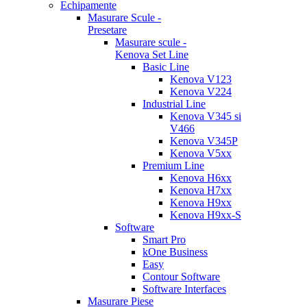
Echipamente
Masurare Scule -
Presetare
Masurare scule -
Kenova Set Line
Basic Line
Kenova V123
Kenova V224
Industrial Line
Kenova V345 si
V466
Kenova V345P
Kenova V5xx
Premium Line
Kenova H6xx
Kenova H7xx
Kenova H9xx
Kenova H9xx-S
Software
Smart Pro
kOne Business
Easy
Contour Software
Software Interfaces
Masurare Piese