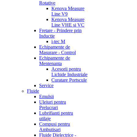
Rotative
Kenova Measure
Line V9
Kenova Measure
Line VHE si VC
Fretare - Prindere prin
Inductie
i-tec M
Echipamente de
Masurare - Control
Echipamente de
Mentenanta
Acesorii pentru
Lichide Industriale
Curatare Portscule
Service
Fluide
Emulsii
Uleiuri pentru
Prelucrari
Lubrifianti pentru
utilaje
Compusi pentru
Ambutisari
Fluide Dielectrice -