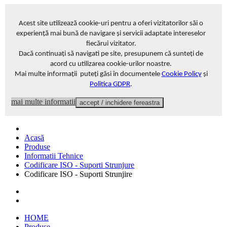
Acest site
utilizează cookie-uri pentru a oferi vizitatorilor săi o
experiență mai bună de navigare și servicii adaptate intereselor
fiecărui vizitator
.
Dacă continuați să navigati pe site, presupunem că sunteți de
acord cu utilizarea cookie-urilor noastre.
Mai multe informații puteți găsi în documentele
Cookie Policy
și
Politica GDPR
.
mai multe informatii
accept / inchidere fereastra
Acasă
Produse
Informatii Tehnice
Codificare ISO - Suporti Strunjure
Codificare ISO - Suporti Strunjire
HOME
Produse