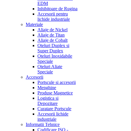
EDM
Inhibitoare de Rugina
Accesorii pentru
lichide industriale
Materiale
Aliaje de Nickel
Aliaje de Titan
Aliaje de Cobalt
Oteluri Duplex si
Super Duplex
Oteluri Inoxidabile
Speciale
Oteluri Aliate
Speciale
Accesorii
Portscule si accesorii
Menghine
Produse Magnetice
Logistica si
Depozitare
Curatare Portscule
Accesorii lichide
industriale
Informatii Tehnice
Codificare ISO -