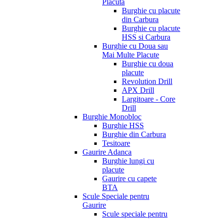
Placuta
Burghie cu placute
din Carbura
Burghie cu placute
HSS si Carbura
Burghie cu Doua sau
Mai Multe Placute
Burghie cu doua
placute
Revolution Drill
APX Drill
Largitoare - Core
Drill
Burghie Monobloc
Burghie HSS
Burghie din Carbura
Tesitoare
Gaurire Adanca
Burghie lungi cu
placute
Gaurire cu capete
BTA
Scule Speciale pentru
Gaurire
Scule speciale pentru