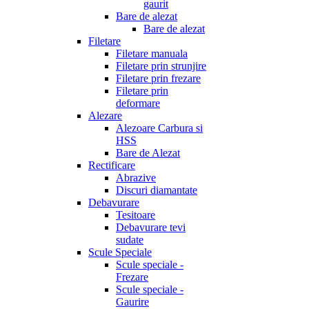
gaurit
Bare de alezat
Bare de alezat
Filetare
Filetare manuala
Filetare prin strunjire
Filetare prin frezare
Filetare prin
deformare
Alezare
Alezoare Carbura si
HSS
Bare de Alezat
Rectificare
Abrazive
Discuri diamantate
Debavurare
Tesitoare
Debavurare tevi
sudate
Scule Speciale
Scule speciale -
Frezare
Scule speciale -
Gaurire