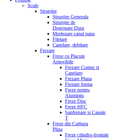
Scule
Strunjire
Strunjire Generala
Strunjire de
Degrosare Dura
Mortezare canal pana
Filetare
Canelare, debitare
Frezare
Freze cu Placute
Amovibile
Frezare Contur si
Canelare
Frezare Plana
Frezare forma
Freze pentru
Aluminiu
Freze Disc
Freze HFC
Sanfrenare si Canale
T
Freze din Carbura
Plina
Freze cilindro-frontale