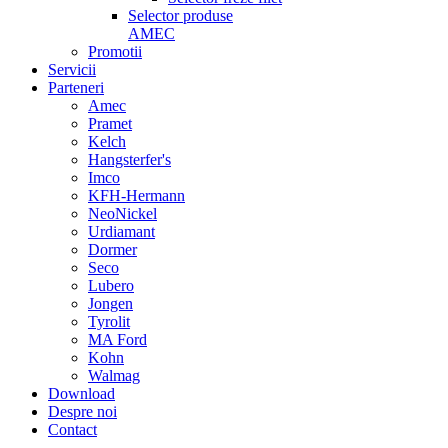
Selector produse
AMEC
Promotii
Servicii
Parteneri
Amec
Pramet
Kelch
Hangsterfer's
Imco
KFH-Hermann
NeoNickel
Urdiamant
Dormer
Seco
Lubero
Jongen
Tyrolit
MA Ford
Kohn
Walmag
Download
Despre noi
Contact