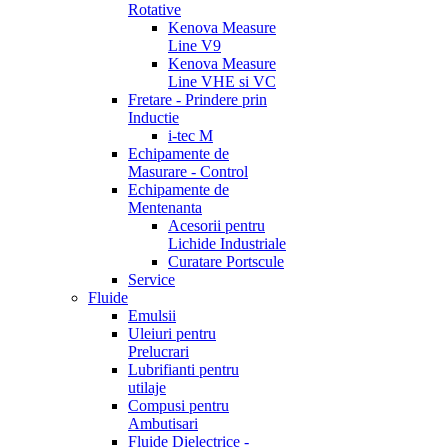
Rotative
Kenova Measure
Line V9
Kenova Measure
Line VHE si VC
Fretare - Prindere prin
Inductie
i-tec M
Echipamente de
Masurare - Control
Echipamente de
Mentenanta
Acesorii pentru
Lichide Industriale
Curatare Portscule
Service
Fluide
Emulsii
Uleiuri pentru
Prelucrari
Lubrifianti pentru
utilaje
Compusi pentru
Ambutisari
Fluide Dielectrice -