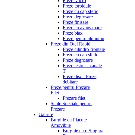
Freze Micro
Freze toroidale
Freze cu cap sferic
Freze degrosare
Freze finisare
Freze cu avans mare
Freze biax
Freze pentru aluminiu
Freze din Otel Rapid
Freze cilindro-frontale
Freze cu cap sferic
Freze degrosare
Freze tesire si canale
T
Freze disc - Freze
debitare
Freze pentru Frezare
Filet
Frezare filet
Scule Speciale pentru
Frezare
Gaurire
Burghie cu Placute
Amovibile
Burghie cu o Singura