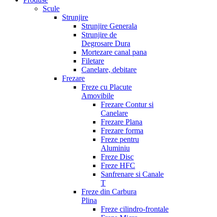
Scule
Strunjire
Strunjire Generala
Strunjire de
Degrosare Dura
Mortezare canal pana
Filetare
Canelare, debitare
Frezare
Freze cu Placute
Amovibile
Frezare Contur si
Canelare
Frezare Plana
Frezare forma
Freze pentru
Aluminiu
Freze Disc
Freze HFC
Sanfrenare si Canale
T
Freze din Carbura
Plina
Freze cilindro-frontale