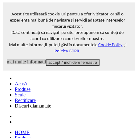
Acest site
utilizează cookie-uri pentru a oferi vizitatorilor săi o
experiență mai bună de navigare și servicii adaptate intereselor
fiecărui vizitator
.
Dacă continuați să navigati pe site, presupunem că sunteți de
acord cu utilizarea cookie-urilor noastre.
Mai multe informații puteți găsi în documentele
Cookie Policy
și
Politica GDPR
.
mai multe informatii
accept / inchidere fereastra
Acasă
Produse
Scule
Rectificare
Discuri diamantate
HOME
Produse