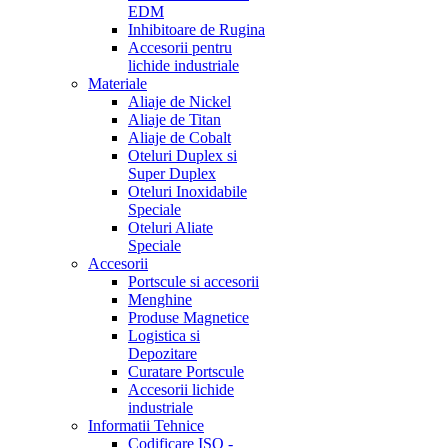
EDM
Inhibitoare de Rugina
Accesorii pentru
lichide industriale
Materiale
Aliaje de Nickel
Aliaje de Titan
Aliaje de Cobalt
Oteluri Duplex si
Super Duplex
Oteluri Inoxidabile
Speciale
Oteluri Aliate
Speciale
Accesorii
Portscule si accesorii
Menghine
Produse Magnetice
Logistica si
Depozitare
Curatare Portscule
Accesorii lichide
industriale
Informatii Tehnice
Codificare ISO -