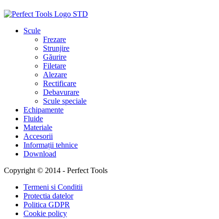
Scule
Frezare
Strunjire
Găurire
Filetare
Alezare
Rectificare
Debavurare
Scule speciale
Echipamente
Fluide
Materiale
Accesorii
Informații tehnice
Download
Copyright © 2014 - Perfect Tools
Termeni si Conditii
Protectia datelor
Politica GDPR
Cookie policy