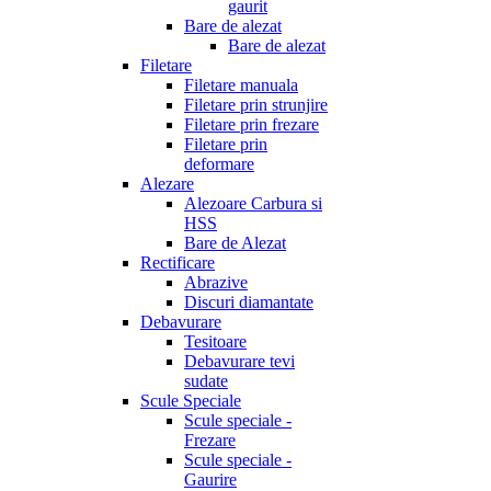
gaurit
Bare de alezat
Bare de alezat
Filetare
Filetare manuala
Filetare prin strunjire
Filetare prin frezare
Filetare prin
deformare
Alezare
Alezoare Carbura si
HSS
Bare de Alezat
Rectificare
Abrazive
Discuri diamantate
Debavurare
Tesitoare
Debavurare tevi
sudate
Scule Speciale
Scule speciale -
Frezare
Scule speciale -
Gaurire