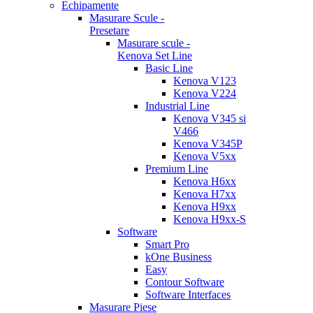
Echipamente
Masurare Scule -
Presetare
Masurare scule -
Kenova Set Line
Basic Line
Kenova V123
Kenova V224
Industrial Line
Kenova V345 si
V466
Kenova V345P
Kenova V5xx
Premium Line
Kenova H6xx
Kenova H7xx
Kenova H9xx
Kenova H9xx-S
Software
Smart Pro
kOne Business
Easy
Contour Software
Software Interfaces
Masurare Piese