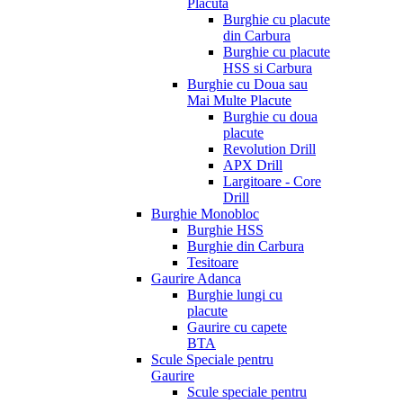
Placuta
Burghie cu placute
din Carbura
Burghie cu placute
HSS si Carbura
Burghie cu Doua sau
Mai Multe Placute
Burghie cu doua
placute
Revolution Drill
APX Drill
Largitoare - Core
Drill
Burghie Monobloc
Burghie HSS
Burghie din Carbura
Tesitoare
Gaurire Adanca
Burghie lungi cu
placute
Gaurire cu capete
BTA
Scule Speciale pentru
Gaurire
Scule speciale pentru