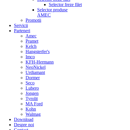
Selector freze filet
Selector produse
AMEC
Promotii
Servicii
Parteneri
Amec
Pramet
Kelch
Hangsterfer's
Imco
KFH-Hermann
NeoNickel
Urdiamant
Dormer
Seco
Lubero
Jongen
Tyrolit
MA Ford
Kohn
Walmag
Download
Despre noi
Contact