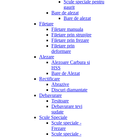
Scule speciale pentru
gaurit
Bare de alezat
Bare de alezat
Filetare
Filetare manuala
Filetare prin strunjire
Filetare prin frezare
Filetare prin
deformare
Alezare
Alezoare Carbura si
HSS
Bare de Alezat
Rectificare
Abrazive
Discuri diamantate
Debavurare
Tesitoare
Debavurare tevi
sudate
Scule Speciale
Scule speciale -
Frezare
Scule speciale -