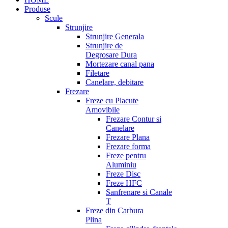
Produse
Scule
Strunjire
Strunjire Generala
Strunjire de
Degrosare Dura
Mortezare canal pana
Filetare
Canelare, debitare
Frezare
Freze cu Placute
Amovibile
Frezare Contur si
Canelare
Frezare Plana
Frezare forma
Freze pentru
Aluminiu
Freze Disc
Freze HFC
Sanfrenare si Canale
T
Freze din Carbura
Plina