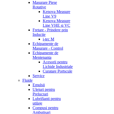
Masurare Piese
Rotative
Kenova Measure
Line V9
Kenova Measure
Line VHE si VC
Fretare - Prindere prin
Inductie
i-tec M
Echipamente de
Masurare - Control
Echipamente de
Mentenanta
Acesorii pentru
Lichide Industriale
Curatare Portscule
Service
Fluide
Emulsii
Uleiuri pentru
Prelucrari
Lubrifianti pentru
utilaje
Compusi pentru
Ambutisari