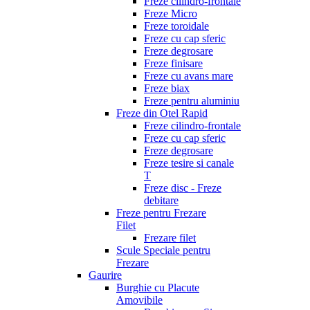
Freze cilindro-frontale
Freze Micro
Freze toroidale
Freze cu cap sferic
Freze degrosare
Freze finisare
Freze cu avans mare
Freze biax
Freze pentru aluminiu
Freze din Otel Rapid
Freze cilindro-frontale
Freze cu cap sferic
Freze degrosare
Freze tesire si canale
T
Freze disc - Freze
debitare
Freze pentru Frezare
Filet
Frezare filet
Scule Speciale pentru
Frezare
Gaurire
Burghie cu Placute
Amovibile