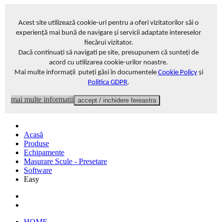
Acest site
utilizează cookie-uri pentru a oferi vizitatorilor săi o
experiență mai bună de navigare și servicii adaptate intereselor
fiecărui vizitator
.
Dacă continuați să navigati pe site, presupunem că sunteți de
acord cu utilizarea cookie-urilor noastre.
Mai multe informații puteți găsi în documentele
Cookie Policy
și
Politica GDPR
.
mai multe informatii
accept / inchidere fereastra
Acasă
Produse
Echipamente
Masurare Scule - Presetare
Software
Easy
HOME