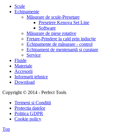
Scule
Echipamente
Măsurare de scule-Presetare
Presetere Kenova Set Line
Software
Măsurare de piese rotative
Fretare-Prindere la cald prin inducție
Echipamente de măsurare - control
Echipament de mentenanţă şi curaţare
Service
Fluide
Materiale
Accesorii
Informații tehnice
Download
Copyright © 2014 - Perfect Tools
Termeni si Conditii
Protectia datelor
Politica GDPR
Cookie policy
Top