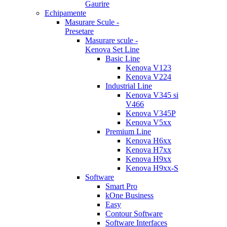
Gaurire
Echipamente
Masurare Scule -
Presetare
Masurare scule -
Kenova Set Line
Basic Line
Kenova V123
Kenova V224
Industrial Line
Kenova V345 si
V466
Kenova V345P
Kenova V5xx
Premium Line
Kenova H6xx
Kenova H7xx
Kenova H9xx
Kenova H9xx-S
Software
Smart Pro
kOne Business
Easy
Contour Software
Software Interfaces