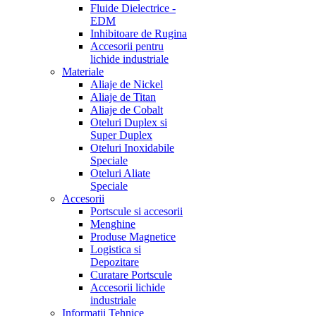
Fluide Dielectrice -
EDM
Inhibitoare de Rugina
Accesorii pentru
lichide industriale
Materiale
Aliaje de Nickel
Aliaje de Titan
Aliaje de Cobalt
Oteluri Duplex si
Super Duplex
Oteluri Inoxidabile
Speciale
Oteluri Aliate
Speciale
Accesorii
Portscule si accesorii
Menghine
Produse Magnetice
Logistica si
Depozitare
Curatare Portscule
Accesorii lichide
industriale
Informatii Tehnice