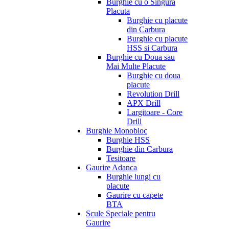
Burghie cu o Singura
Placuta
Burghie cu placute
din Carbura
Burghie cu placute
HSS si Carbura
Burghie cu Doua sau
Mai Multe Placute
Burghie cu doua
placute
Revolution Drill
APX Drill
Largitoare - Core
Drill
Burghie Monobloc
Burghie HSS
Burghie din Carbura
Tesitoare
Gaurire Adanca
Burghie lungi cu
placute
Gaurire cu capete
BTA
Scule Speciale pentru
Gaurire