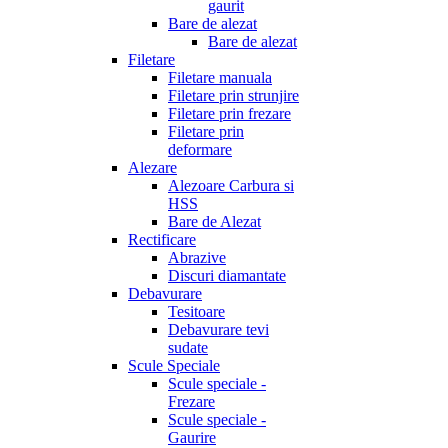
gaurit
Bare de alezat
Bare de alezat
Filetare
Filetare manuala
Filetare prin strunjire
Filetare prin frezare
Filetare prin
deformare
Alezare
Alezoare Carbura si
HSS
Bare de Alezat
Rectificare
Abrazive
Discuri diamantate
Debavurare
Tesitoare
Debavurare tevi
sudate
Scule Speciale
Scule speciale -
Frezare
Scule speciale -
Gaurire