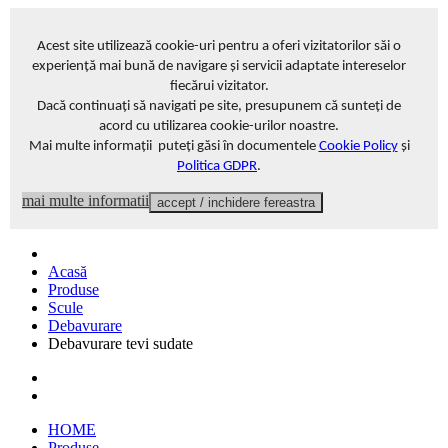
Acest site
utilizează cookie-uri pentru a oferi vizitatorilor săi o
experiență mai bună de navigare și servicii adaptate intereselor
fiecărui vizitator
.
Dacă continuați să navigati pe site, presupunem că sunteți de
acord cu utilizarea cookie-urilor noastre.
Mai multe informații puteți găsi în documentele
Cookie Policy
și
Politica GDPR
.
mai multe informatii
accept / inchidere fereastra
Acasă
Produse
Scule
Debavurare
Debavurare tevi sudate
HOME
Produse