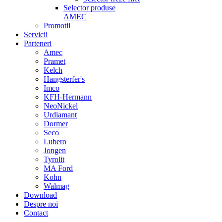
Selector produse
AMEC
Promotii
Servicii
Parteneri
Amec
Pramet
Kelch
Hangsterfer's
Imco
KFH-Hermann
NeoNickel
Urdiamant
Dormer
Seco
Lubero
Jongen
Tyrolit
MA Ford
Kohn
Walmag
Download
Despre noi
Contact