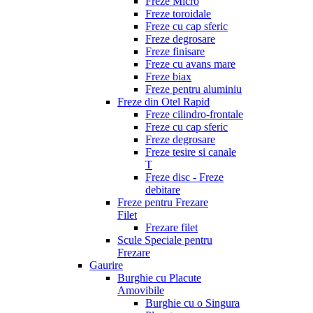
Freze Micro
Freze toroidale
Freze cu cap sferic
Freze degrosare
Freze finisare
Freze cu avans mare
Freze biax
Freze pentru aluminiu
Freze din Otel Rapid
Freze cilindro-frontale
Freze cu cap sferic
Freze degrosare
Freze tesire si canale
T
Freze disc - Freze
debitare
Freze pentru Frezare
Filet
Frezare filet
Scule Speciale pentru
Frezare
Gaurire
Burghie cu Placute
Amovibile
Burghie cu o Singura