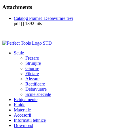
Attachments
Catalog Pramet_Debavurare tevi
pdf | | 1892 hits
Scule
Frezare
Strunjire
Găurire
Filetare
Alezare
Rectificare
Debavurare
Scule speciale
Echipamente
Fluide
Materiale
Accesorii
Informații tehnice
Download