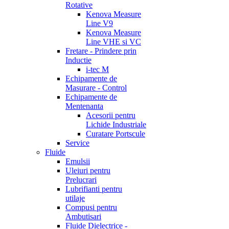
Rotative
Kenova Measure
Line V9
Kenova Measure
Line VHE si VC
Fretare - Prindere prin
Inductie
i-tec M
Echipamente de
Masurare - Control
Echipamente de
Mentenanta
Acesorii pentru
Lichide Industriale
Curatare Portscule
Service
Fluide
Emulsii
Uleiuri pentru
Prelucrari
Lubrifianti pentru
utilaje
Compusi pentru
Ambutisari
Fluide Dielectrice -