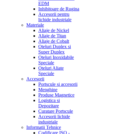
EDM
Inhibitoare de Rugina
Accesorii pentru
lichide industriale
Materiale
Aliaje de Nickel
Aliaje de Titan
Aliaje de Cobalt
Oteluri Duplex si
Super Duplex
Oteluri Inoxidabile
Speciale
Oteluri Aliate
Speciale
Accesorii
Portscule si accesorii
Menghine
Produse Magnetice
Logistica si
Depozitare
Curatare Portscule
Accesorii lichide
industriale
Informatii Tehnice
Codificare ISO -