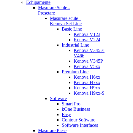
Echipamente
Masurare Scule -
Presetare
Masurare scule -
Kenova Set Line
Basic Line
Kenova V123
Kenova V224
Industrial Line
Kenova V345 si
V466
Kenova V345P
Kenova V5xx
Premium Line
Kenova H6xx
Kenova H7xx
Kenova H9xx
Kenova H9xx-S
Software
Smart Pro
kOne Business
Easy
Contour Software
Software Interfaces
Masurare Piese