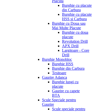
Placuta
Burghie cu placute
din Carbura
Burghie cu placute
HSS si Carbura
Burghie cu Doua sau
Mai Multe Placute
Burghie cu doua
placute
Revolution Drill
APX Drill
Largitoare - Core
Drill
Burghie Monobloc
Burghie HSS
Burghie din Carbura
Tesitoare
Gaurire Adanca
Burghie lungi cu
placute
Gaurire cu capete
BTA
Scule Speciale pentru
Gaurire
Scule speciale pentru