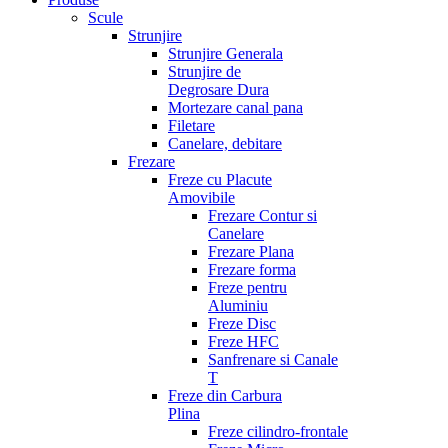
Scule
Strunjire
Strunjire Generala
Strunjire de
Degrosare Dura
Mortezare canal pana
Filetare
Canelare, debitare
Frezare
Freze cu Placute
Amovibile
Frezare Contur si
Canelare
Frezare Plana
Frezare forma
Freze pentru
Aluminiu
Freze Disc
Freze HFC
Sanfrenare si Canale
T
Freze din Carbura
Plina
Freze cilindro-frontale