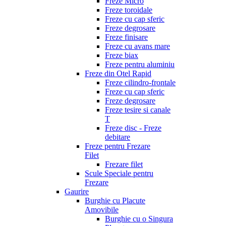
Freze Micro
Freze toroidale
Freze cu cap sferic
Freze degrosare
Freze finisare
Freze cu avans mare
Freze biax
Freze pentru aluminiu
Freze din Otel Rapid
Freze cilindro-frontale
Freze cu cap sferic
Freze degrosare
Freze tesire si canale
T
Freze disc - Freze
debitare
Freze pentru Frezare
Filet
Frezare filet
Scule Speciale pentru
Frezare
Gaurire
Burghie cu Placute
Amovibile
Burghie cu o Singura