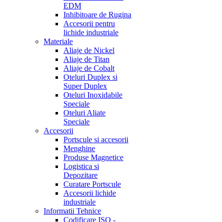
EDM
Inhibitoare de Rugina
Accesorii pentru
lichide industriale
Materiale
Aliaje de Nickel
Aliaje de Titan
Aliaje de Cobalt
Oteluri Duplex si
Super Duplex
Oteluri Inoxidabile
Speciale
Oteluri Aliate
Speciale
Accesorii
Portscule si accesorii
Menghine
Produse Magnetice
Logistica si
Depozitare
Curatare Portscule
Accesorii lichide
industriale
Informatii Tehnice
Codificare ISO -