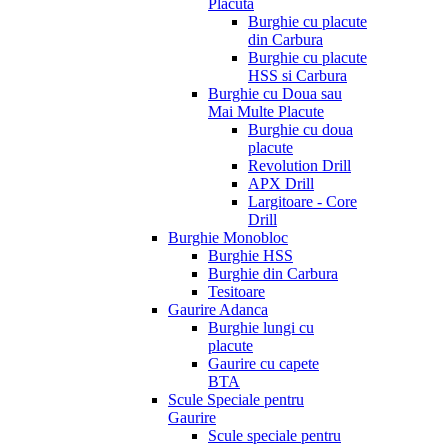
Placuta
Burghie cu placute
din Carbura
Burghie cu placute
HSS si Carbura
Burghie cu Doua sau
Mai Multe Placute
Burghie cu doua
placute
Revolution Drill
APX Drill
Largitoare - Core
Drill
Burghie Monobloc
Burghie HSS
Burghie din Carbura
Tesitoare
Gaurire Adanca
Burghie lungi cu
placute
Gaurire cu capete
BTA
Scule Speciale pentru
Gaurire
Scule speciale pentru