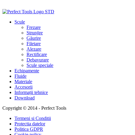
Scule
Frezare
Strunjire
Găurire
Filetare
Alezare
Rectificare
Debavurare
Scule speciale
Echipamente
Fluide
Materiale
Accesorii
Informații tehnice
Download
Copyright © 2014 - Perfect Tools
Termeni si Conditii
Protectia datelor
Politica GDPR
Cookie policy