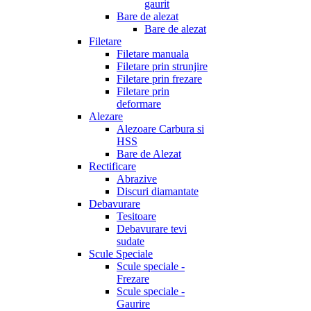
gaurit
Bare de alezat
Bare de alezat
Filetare
Filetare manuala
Filetare prin strunjire
Filetare prin frezare
Filetare prin
deformare
Alezare
Alezoare Carbura si
HSS
Bare de Alezat
Rectificare
Abrazive
Discuri diamantate
Debavurare
Tesitoare
Debavurare tevi
sudate
Scule Speciale
Scule speciale -
Frezare
Scule speciale -
Gaurire