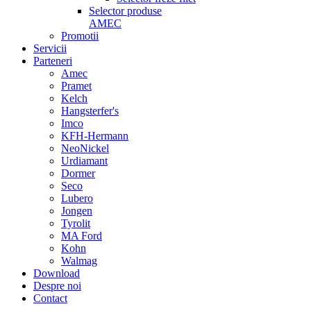
Selector produse
AMEC
Promotii
Servicii
Parteneri
Amec
Pramet
Kelch
Hangsterfer's
Imco
KFH-Hermann
NeoNickel
Urdiamant
Dormer
Seco
Lubero
Jongen
Tyrolit
MA Ford
Kohn
Walmag
Download
Despre noi
Contact