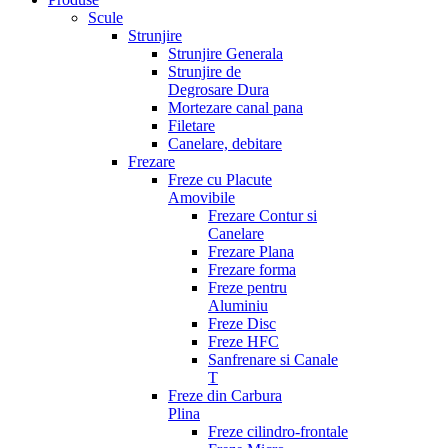
Scule
Strunjire
Strunjire Generala
Strunjire de
Degrosare Dura
Mortezare canal pana
Filetare
Canelare, debitare
Frezare
Freze cu Placute
Amovibile
Frezare Contur si
Canelare
Frezare Plana
Frezare forma
Freze pentru
Aluminiu
Freze Disc
Freze HFC
Sanfrenare si Canale
T
Freze din Carbura
Plina
Freze cilindro-frontale