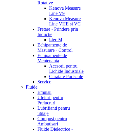
Rotative
Kenova Measure
Line V9
Kenova Measure
Line VHE si VC
Fretare - Prindere prin
Inductie
i-tec M
Echipamente de
Masurare - Control
Echipamente de
Mentenanta
Acesorii pentru
Lichide Industriale
Curatare Portscule
Service
Fluide
Emulsii
Uleiuri pentru
Prelucrari
Lubrifianti pentru
utilaje
Compusi pentru
Ambutisari
Fluide Dielectrice -