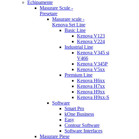
Echipamente
Masurare Scule -
Presetare
Masurare scule -
Kenova Set Line
Basic Line
Kenova V123
Kenova V224
Industrial Line
Kenova V345 si
V466
Kenova V345P
Kenova V5xx
Premium Line
Kenova H6xx
Kenova H7xx
Kenova H9xx
Kenova H9xx-S
Software
Smart Pro
kOne Business
Easy
Contour Software
Software Interfaces
Masurare Piese