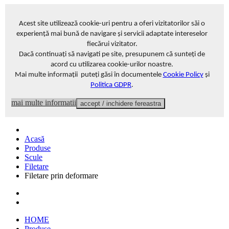
Acest site
utilizează cookie-uri pentru a oferi vizitatorilor săi o
experiență mai bună de navigare și servicii adaptate intereselor
fiecărui vizitator
.
Dacă continuați să navigati pe site, presupunem că sunteți de
acord cu utilizarea cookie-urilor noastre.
Mai multe informații puteți găsi în documentele
Cookie Policy
și
Politica GDPR
.
mai multe informatii
accept / inchidere fereastra
Acasă
Produse
Scule
Filetare
Filetare prin deformare
HOME
Produse