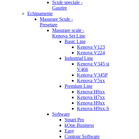
Scule speciale -
Gaurire
Echipamente
Masurare Scule -
Presetare
Masurare scule -
Kenova Set Line
Basic Line
Kenova V123
Kenova V224
Industrial Line
Kenova V345 si
V466
Kenova V345P
Kenova V5xx
Premium Line
Kenova H6xx
Kenova H7xx
Kenova H9xx
Kenova H9xx-S
Software
Smart Pro
kOne Business
Easy
Contour Software