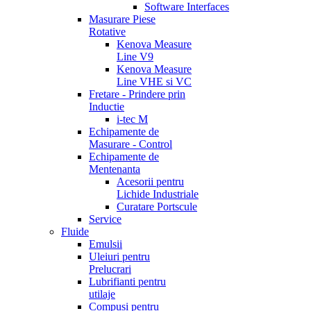
Software Interfaces
Masurare Piese
Rotative
Kenova Measure
Line V9
Kenova Measure
Line VHE si VC
Fretare - Prindere prin
Inductie
i-tec M
Echipamente de
Masurare - Control
Echipamente de
Mentenanta
Acesorii pentru
Lichide Industriale
Curatare Portscule
Service
Fluide
Emulsii
Uleiuri pentru
Prelucrari
Lubrifianti pentru
utilaje
Compusi pentru