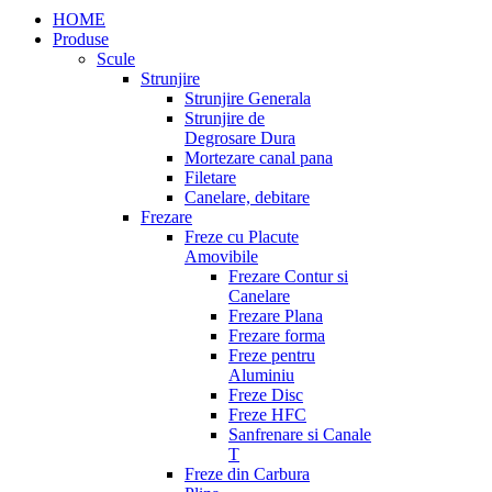
HOME
Produse
Scule
Strunjire
Strunjire Generala
Strunjire de
Degrosare Dura
Mortezare canal pana
Filetare
Canelare, debitare
Frezare
Freze cu Placute
Amovibile
Frezare Contur si
Canelare
Frezare Plana
Frezare forma
Freze pentru
Aluminiu
Freze Disc
Freze HFC
Sanfrenare si Canale
T
Freze din Carbura