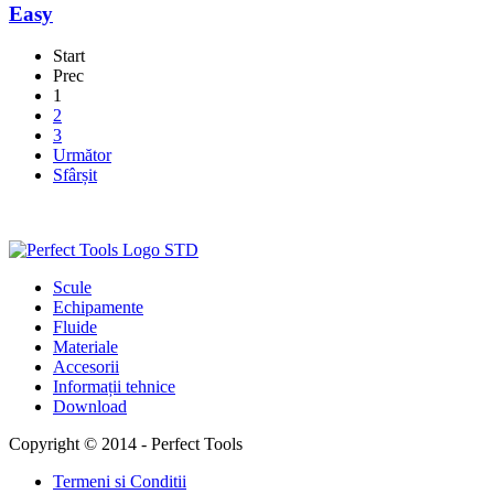
Easy
Start
Prec
1
2
3
Următor
Sfârșit
Scule
Echipamente
Fluide
Materiale
Accesorii
Informații tehnice
Download
Copyright © 2014 - Perfect Tools
Termeni si Conditii