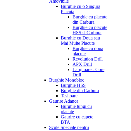
Amovibile
Burghie cu o Singura
Placuta
Burghie cu placute
din Carbura
Burghie cu placute
HSS si Carbura
Burghie cu Doua sau
Mai Multe Placute
Burghie cu doua
placute
Revolution Drill
APX Drill
Largitoare - Core
Drill
Burghie Monobloc
Burghie HSS
Burghie din Carbura
Tesitoare
Gaurire Adanca
Burghie lungi cu
placute
Gaurire cu capete
BTA
Scule Speciale pentru