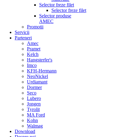
Selector freze filet
Selector freze filet
Selector produse
AMEC
Promotii
Servicii
Parteneri
Amec
Pramet
Kelch
Hangsterfer's
Imco
KFH-Hermann
NeoNickel
Urdiamant
Dormer
Seco
Lubero
Jongen
Tyrolit
MA Ford
Kohn
Walmag
Download
Despre noi