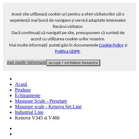
Acest site
utilizează cookie-uri pentru a oferi vizitatorilor săi o
experiență mai bună de navigare și servicii adaptate intereselor
fiecărui vizitator
.
Dacă continuați să navigati pe site, presupunem că sunteți de
acord cu utilizarea cookie-urilor noastre.
Mai multe informații puteți găsi în documentele
Cookie Policy
și
Politica GDPR
.
mai multe informatii
accept / inchidere fereastra
Acasă
Produse
Echipamente
Masurare Scule - Presetare
Masurare scule - Kenova Set Line
Industrial Line
Kenova V345 si V466