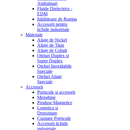
Ambutisari
Fluide Dielectrice -
EDM
Inhibitoare de Rugina
Accesorii pentru
lichide industriale
Materiale
Aliaje de Nickel
Aliaje de Titan
Aliaje de Cobalt
Oteluri Duplex si
Super Duplex
Oteluri Inoxidabile
Speciale
Oteluri Aliate
Speciale
Accesorii
Portscule si accesorii
Menghine
Produse Magnetice
Logistica si
Depozitare
Curatare Portscule
Accesorii lichide
industriale