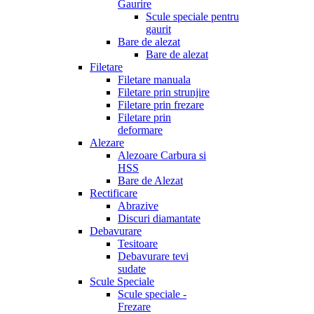
Gaurire
Scule speciale pentru
gaurit
Bare de alezat
Bare de alezat
Filetare
Filetare manuala
Filetare prin strunjire
Filetare prin frezare
Filetare prin
deformare
Alezare
Alezoare Carbura si
HSS
Bare de Alezat
Rectificare
Abrazive
Discuri diamantate
Debavurare
Tesitoare
Debavurare tevi
sudate
Scule Speciale
Scule speciale -
Frezare