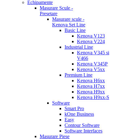
Echipamente
Masurare Scule -
Presetare
Masurare scule -
Kenova Set Line
Basic Line
Kenova V123
Kenova V224
Industrial Line
Kenova V345 si
V466
Kenova V345P
Kenova V5xx
Premium Line
Kenova H6xx
Kenova H7xx
Kenova H9xx
Kenova H9xx-S
Software
Smart Pro
kOne Business
Easy
Contour Software
Software Interfaces
Masurare Piese