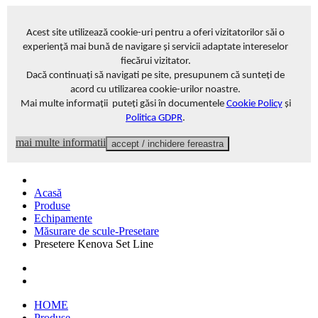
Acest site
utilizează cookie-uri pentru a oferi vizitatorilor săi o
experiență mai bună de navigare și servicii adaptate intereselor
fiecărui vizitator
.
Dacă continuați să navigati pe site, presupunem că sunteți de
acord cu utilizarea cookie-urilor noastre.
Mai multe informații puteți găsi în documentele
Cookie Policy
și
Politica GDPR
.
mai multe informatii
accept / inchidere fereastra
Acasă
Produse
Echipamente
Măsurare de scule-Presetare
Presetere Kenova Set Line
HOME
Produse