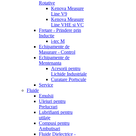
Rotative
Kenova Measure
Line V9
Kenova Measure
Line VHE si VC
Fretare - Prindere prin
Inductie
i-tec M
Echipamente de
Masurare - Control
Echipamente de
Mentenanta
Acesorii pentru
Lichide Industriale
Curatare Portscule
Service
Fluide
Emulsii
Uleiuri pentru
Prelucrari
Lubrifianti pentru
utilaje
Compusi pentru
Ambutisari
Fluide Dielectrice -