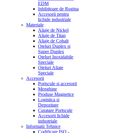
EDM
Inhibitoare de Rugina
Accesorii pentru
lichide industriale
Materiale
Aliaje de Nickel
Aliaje de Titan
Aliaje de Cobalt
Oteluri Duplex si
Super Duplex
Oteluri Inoxidabile
Speciale
Oteluri Aliate
Speciale
Accesorii
Portscule si accesorii
Menghine
Produse Magnetice
Logistica si
Depozitare
Curatare Portscule
Accesorii lichide
industriale
Informatii Tehnice
Codificare ISO -