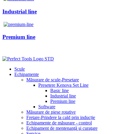
Industrial line
Premium line
Scule
Echipamente
Măsurare de scule-Presetare
Presetere Kenova Set Line
Basic line
Industrial line
Premium line
Software
Măsurare de piese rotative
Fretare-Prindere la cald prin inducție
Echipamente de măsurare - control
Echipament de mentenanţă şi curaţare
Service