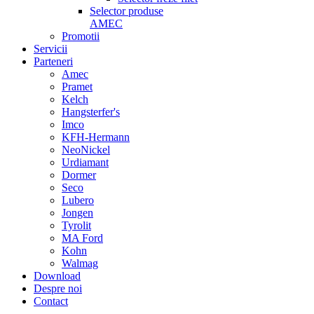
Selector produse
AMEC
Promotii
Servicii
Parteneri
Amec
Pramet
Kelch
Hangsterfer's
Imco
KFH-Hermann
NeoNickel
Urdiamant
Dormer
Seco
Lubero
Jongen
Tyrolit
MA Ford
Kohn
Walmag
Download
Despre noi
Contact