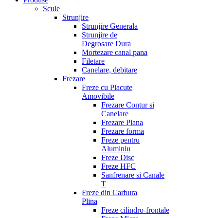
Scule
Strunjire
Strunjire Generala
Strunjire de
Degrosare Dura
Mortezare canal pana
Filetare
Canelare, debitare
Frezare
Freze cu Placute
Amovibile
Frezare Contur si
Canelare
Frezare Plana
Frezare forma
Freze pentru
Aluminiu
Freze Disc
Freze HFC
Sanfrenare si Canale
T
Freze din Carbura
Plina
Freze cilindro-frontale