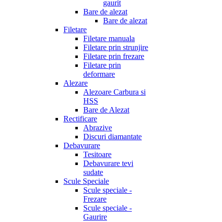
gaurit
Bare de alezat
Bare de alezat
Filetare
Filetare manuala
Filetare prin strunjire
Filetare prin frezare
Filetare prin
deformare
Alezare
Alezoare Carbura si
HSS
Bare de Alezat
Rectificare
Abrazive
Discuri diamantate
Debavurare
Tesitoare
Debavurare tevi
sudate
Scule Speciale
Scule speciale -
Frezare
Scule speciale -
Gaurire