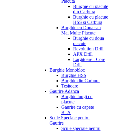
Placuta
Burghie cu placute
din Carbura
Burghie cu placute
HSS si Carbura
Burghie cu Doua sau
Mai Multe Placute
Burghie cu doua
placute
Revolution Drill
APX Drill
Largitoare - Core
Drill
Burghie Monobloc
Burghie HSS
Burghie din Carbura
Tesitoare
Gaurire Adanca
Burghie lungi cu
placute
Gaurire cu capete
BTA
Scule Speciale pentru
Gaurire
Scule speciale pentru