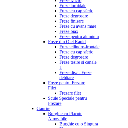
Freze Micro
Freze toroidale
Freze cu cap sferic
Freze degrosare
Freze finisare
Freze cu avans mare
Freze biax
Freze pentru aluminiu
Freze din Otel Rapid
Freze cilindro-frontale
Freze cu cap sferic
Freze degrosare
Freze tesire si canale
T
Freze disc - Freze
debitare
Freze pentru Frezare
Filet
Frezare filet
Scule Speciale pentru
Frezare
Gaurire
Burghie cu Placute
Amovibile
Burghie cu o Singura